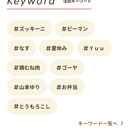
Keyword
注目キーワード
ズッキーニ
ピーマン
なす
夏休み
Ｙｕｕ
鶏むね肉
ゴーヤ
山本ゆり
お弁当
とうもろこし
キーワード一覧へ