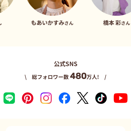
もあいかすみ
橋本 彩
さん
さん
公式SNS
480
\ 総フォロワー数
万人! /