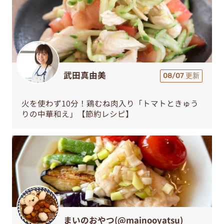
武田真由美
08/07 更新
火を使わず10分！鶏むね肉入り「トマトときゅう
りの中華和え」【節約レシピ】
まいのおやつ(@mainooyatsu)