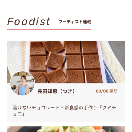
Foodist
フーディスト連載
長田知恵（つき）
08/08 更新
溶けないチョコレート？新食感の手作り「グミチ
ョコ」