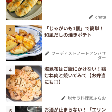
chata
「じゃがいも1個」で簡単！
和風だしの焼きポテト
フーディストノートアンバサ
ダー
塩昆布はご飯にかけない！鶏
むね肉と焼いてみて【お弁当
にも◎】
脱サラ料理家ふらお
お酒が止まらない！「エリン