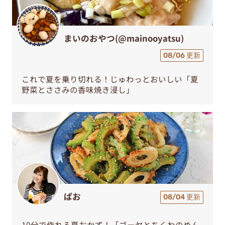
まいのおやつ(@mainooyatsu)
08/06 更新
これで夏を乗り切れる！じゅわっとおいしい「夏
野菜とささみの香味焼き浸し」
ぱお
08/04 更新
10分で作れる夏おかず！「ゴーヤとちくわのめん