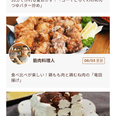
つゆバター炒め」
筋肉料理人
08/03 更新
食べ比べが楽しい！鶏もも肉と鶏むね肉の「竜田
揚げ」