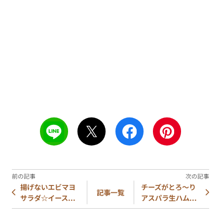
揚げないエビマヨ
チーズがとろ～り
記事一覧
サラダ☆イース...
アスパラ生ハム...