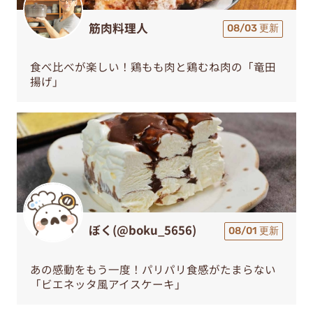
筋肉料理人
08/03 更新
食べ比べが楽しい！鶏もも肉と鶏むね肉の「竜田
揚げ」
ぼく(@boku_5656)
08/01 更新
あの感動をもう一度！パリパリ食感がたまらない
「ビエネッタ風アイスケーキ」