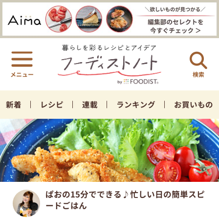
検索
新着
レシピ
連載
ランキング
お買いもの
ぱおの15分でできる♪忙しい日の簡単スピ
ードごはん