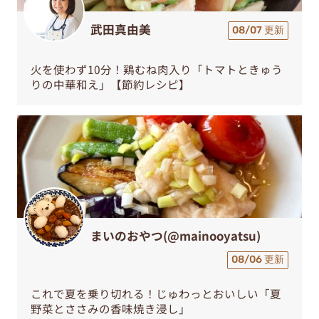
武田真由美
08/07 更新
火を使わず10分！鶏むね肉入り「トマトときゅう
りの中華和え」【節約レシピ】
まいのおやつ(@mainooyatsu)
08/06 更新
これで夏を乗り切れる！じゅわっとおいしい「夏
野菜とささみの香味焼き浸し」