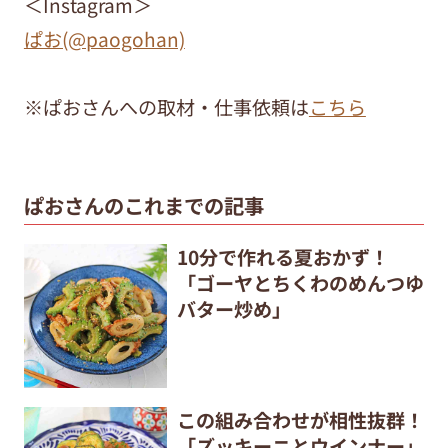
＜Instagram＞
ぱお(@paogohan)
※ぱおさんへの取材・仕事依頼は
こちら
ぱおさんのこれまでの記事
10分で作れる夏おかず！
「ゴーヤとちくわのめんつゆ
バター炒め」
この組み合わせが相性抜群！
「ズッキーニとウインナー」