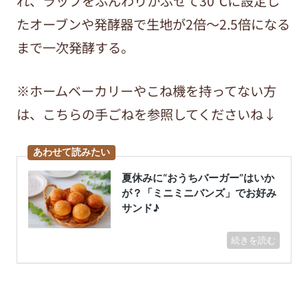
れ、ラップをふんわりかぶせて
30
℃に設定し
たオーブンや発酵器で生地が
2
倍～
2.5
倍になる
まで
一
次発酵する。
※ホームベーカリーやこね機を持ってない方
は、こちらの手ごねを参照してくださいね↓