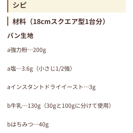
シピ
材料（18cmスクエア型1台分）
パン生地
a
強力粉…20
0g
a塩…3.6g（小さじ1/2強）
a
インスタントドライイースト…
3g
b牛乳…130g（30gと100gに分けて使用）
bはちみつ…40g