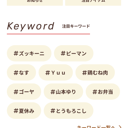
Keyword
注目キーワード
ズッキーニ
ピーマン
なす
Ｙｕｕ
鶏むね肉
ゴーヤ
山本ゆり
お弁当
夏休み
とうもろこし
キーワード一覧へ