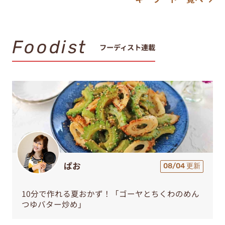
Foodist
フーディスト連載
ぱお
08/04 更新
10分で作れる夏おかず！「ゴーヤとちくわのめん
つゆバター炒め」