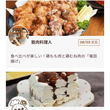
筋肉料理人
08/03 更新
食べ比べが楽しい！鶏もも肉と鶏むね肉の「竜田
揚げ」