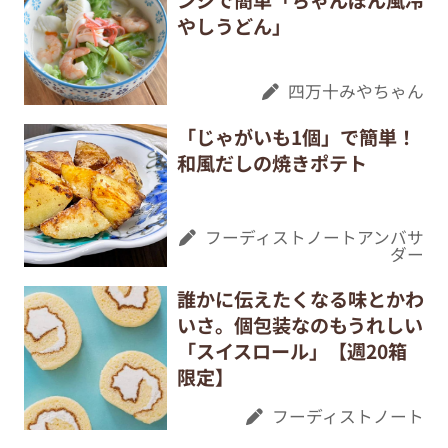
ンジで簡単「ちゃんぽん風冷
やしうどん」
四万十みやちゃん
「じゃがいも1個」で簡単！
和風だしの焼きポテト
フーディストノートアンバサ
ダー
誰かに伝えたくなる味とかわ
いさ。個包装なのもうれしい
「スイスロール」【週20箱
限定】
フーディストノート