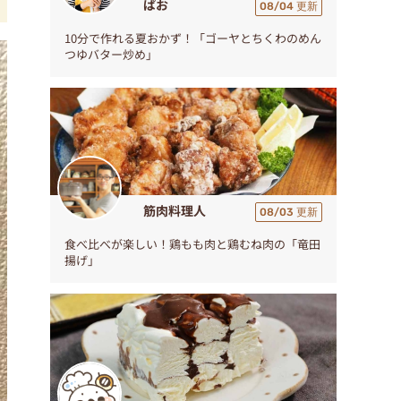
ぱお
08/04 更新
10分で作れる夏おかず！「ゴーヤとちくわのめん
つゆバター炒め」
筋肉料理人
08/03 更新
食べ比べが楽しい！鶏もも肉と鶏むね肉の「竜田
揚げ」