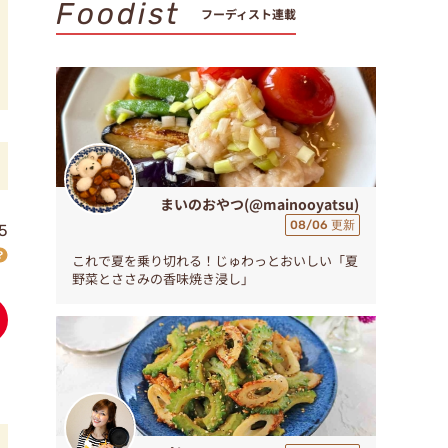
Foodist
フーディスト連載
まいのおやつ(@mainooyatsu)
08/06 更新
5
これで夏を乗り切れる！じゅわっとおいしい「夏
野菜とささみの香味焼き浸し」