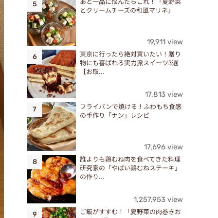
あと一品に悩んだらこれ！「夏野菜
とクリームチーズの和風マリネ」
19,911 view
東京に行ったら絶対買いたい！贈り
物にも喜ばれる実力派スイーツ3選
【お取...
17,813 view
フライパンで焼ける！ふわもち食感
の手作り「ナン」レシピ
17,696 view
誰よりも鶏むね肉を食べてきた料理
研究家の「やばい鶏むねステーキ」
の作り...
1,257,953 view
ご飯がすすむ！「夏野菜の肉巻きお