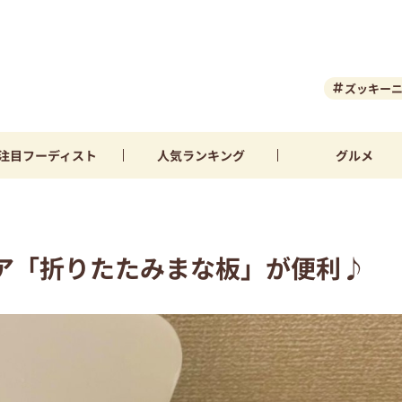
ズッキー
注目
フーディスト
人気
ランキング
グルメ
ア「折りたたみまな板」が便利♪