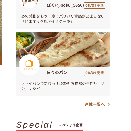
ぼく(@boku_5656)
08/01 更新
あの感動をもう一度！パリパリ食感がたまらない
「ビエネッタ風アイスケーキ」
日々のパン
08/01 更新
フライパンで焼ける！ふわもち食感の手作り「ナ
ン」レシピ
連載一覧へ
す
Special
スペシャル企画