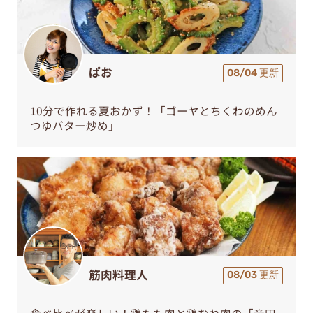
ぱお
08/04 更新
10分で作れる夏おかず！「ゴーヤとちくわのめん
つゆバター炒め」
筋肉料理人
08/03 更新