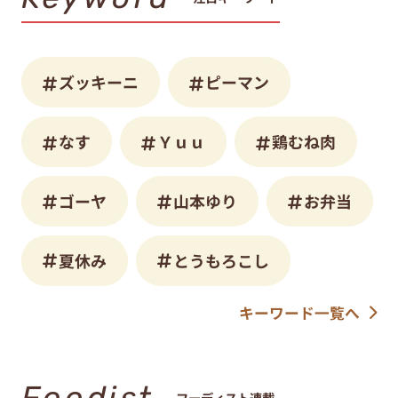
ズッキーニ
ピーマン
なす
Ｙｕｕ
鶏むね肉
ゴーヤ
山本ゆり
お弁当
夏休み
とうもろこし
キーワード一覧へ
Foodist
フーディスト連載