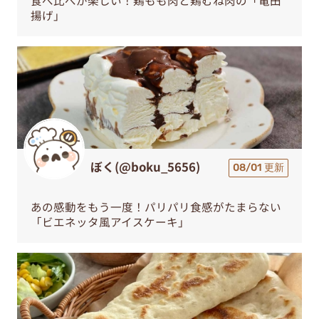
食べ比べが楽しい！鶏もも肉と鶏むね肉の「竜田
揚げ」
ぼく(@boku_5656)
08/01 更新
あの感動をもう一度！パリパリ食感がたまらない
「ビエネッタ風アイスケーキ」