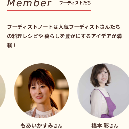
Member
フーディストたち
フーディストノートは人気フーディストさんたち
の料理レシピや
暮らしを豊かにするアイデアが満
載！
あいかすみ
橋本 彩
さん
さん