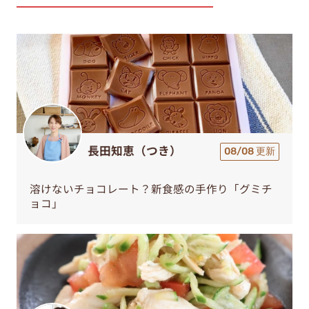
長田知恵（つき）
08/08 更新
溶けないチョコレート？新食感の手作り「グミチ
ョコ」