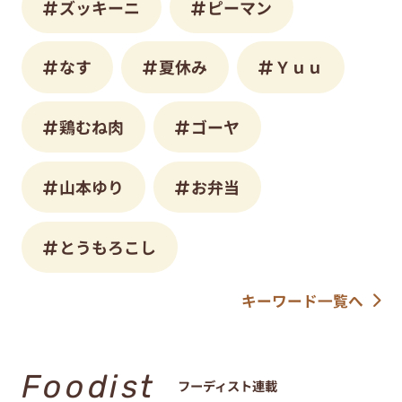
ズッキーニ
ピーマン
なす
夏休み
Ｙｕｕ
鶏むね肉
ゴーヤ
山本ゆり
お弁当
とうもろこし
キーワード一覧へ
Foodist
フーディスト連載