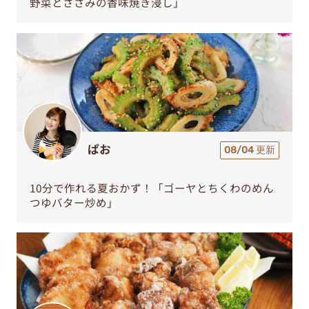
野菜とささみの香味焼き浸し」
ぱお
08/04 更新
10分で作れる夏おかず！「ゴーヤとちくわのめん
つゆバター炒め」