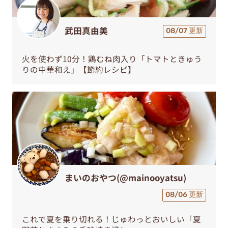
武田真由美
08/07 更新
火を使わず10分！鶏むね肉入り「トマトときゅう
りの中華和え」【節約レシピ】
まいのおやつ(@mainooyatsu)
08/06 更新
これで夏を乗り切れる！じゅわっとおいしい「夏