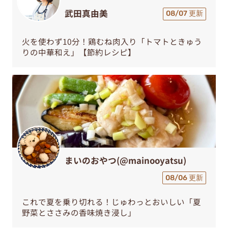
武田真由美
08/07 更新
火を使わず10分！鶏むね肉入り「トマトときゅう
りの中華和え」【節約レシピ】
まいのおやつ(@mainooyatsu)
08/06 更新
これで夏を乗り切れる！じゅわっとおいしい「夏
野菜とささみの香味焼き浸し」