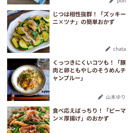
pon
じつは相性抜群！「ズッキー
ニ×ツナ」の簡単おかず
chata
くっつきにくいコツも！「豚
肉と卵ともやしのそうめんチ
ャンプルー」
山本ゆり
食べ応えばっちり！「ピーマ
ン×厚揚げ」のおかず