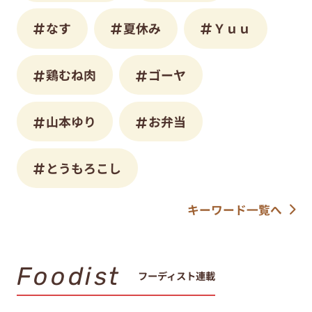
なす
夏休み
Ｙｕｕ
鶏むね肉
ゴーヤ
山本ゆり
お弁当
とうもろこし
キーワード一覧へ
Foodist
フーディスト連載