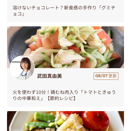
溶けないチョコレート？新食感の手作り「グミチ
ョコ」
武田真由美
08/07 更新
火を使わず10分！鶏むね肉入り「トマトときゅう
りの中華和え」【節約レシピ】