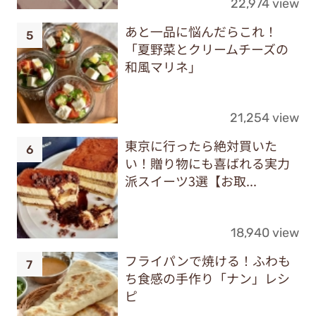
22,974 view
あと一品に悩んだらこれ！
「夏野菜とクリームチーズの
和風マリネ」
21,254 view
東京に行ったら絶対買いた
い！贈り物にも喜ばれる実力
派スイーツ3選【お取...
18,940 view
フライパンで焼ける！ふわも
ち食感の手作り「ナン」レシ
ピ