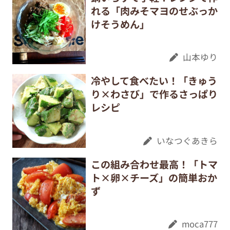
れる「肉みそマヨのせぶっか
けそうめん」
山本ゆり
冷やして食べたい！「きゅう
り×わさび」で作るさっぱり
レシピ
いなつぐあきら
この組み合わせ最高！「トマ
ト×卵×チーズ」の簡単おか
ず
moca777