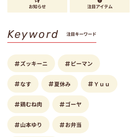
お知らせ
注目アイテム
Keyword
注目キーワード
ズッキーニ
ピーマン
なす
夏休み
Ｙｕｕ
鶏むね肉
ゴーヤ
山本ゆり
お弁当