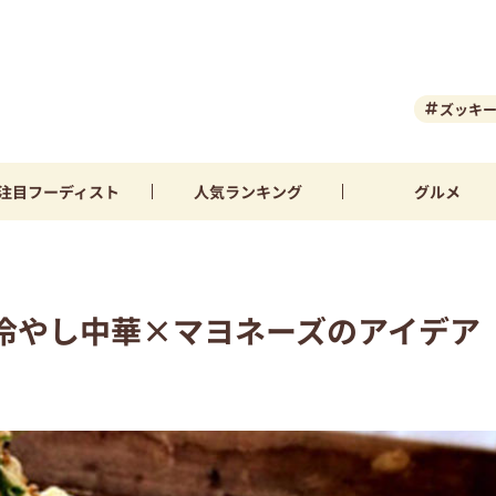
ズッキ
注目
フーディスト
人気
ランキング
グルメ
冷やし中華×マヨネーズのアイデア