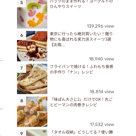
パックのまま作れる！ヨーグルトの
ひんやりスイーツ
139,296 view
東京に行ったら絶対買いたい！贈り
物にも喜ばれる実力派スイーツ3選
【お取...
18,940 view
フライパンで焼ける！ふわもち食感
の手作り「ナン」レシピ
18,814 view
「味ぽん大さじ2」だけでOK！丸ご
とピーマンの肉巻きレシピ
17,532 view
「タオル収納」どうしてる？使い勝
外