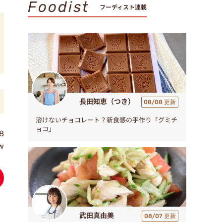
Foodist
フーディスト連載
長田知恵（つき）
08/08 更新
溶けないチョコレート？新食感の手作り「グミチ
ョコ」
8
w
武田真由美
08/07 更新