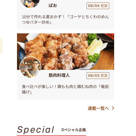
ぱお
08/04 更新
10分で作れる夏おかず！「ゴーヤとちくわのめん
つゆバター炒め」
筋肉料理人
08/03 更新
食べ比べが楽しい！鶏もも肉と鶏むね肉の「竜田
揚げ」
連載一覧へ
Special
スペシャル企画