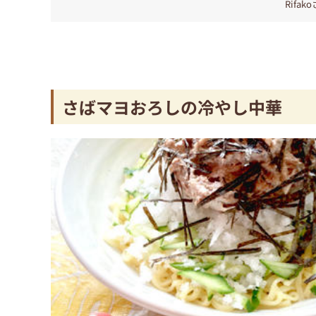
Rifak
さばマヨおろしの冷やし中華