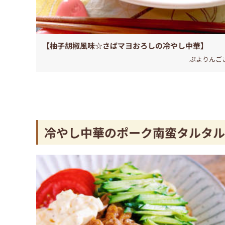
【柚子胡椒風味☆さばマヨおろしの冷やし中華】
ぷよりんご
冷やし中華のポーク南蛮タルタル