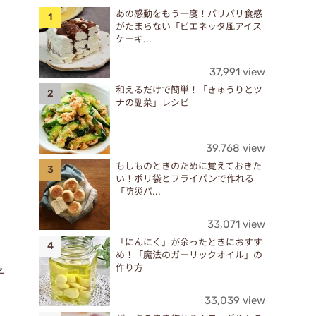
あの感動をもう一度！パリパリ食感
がたまらない「ビエネッタ風アイス
ケーキ...
37,991 view
和えるだけで簡単！「きゅうりとツ
ナの副菜」レシピ
39,768 view
もしものときのために覚えておきた
い！ポリ袋とフライパンで作れる
「防災パ...
33,071 view
「にんにく」が余ったときにおすす
め！「魔法のガーリックオイル」の
作り方
子
33,039 view