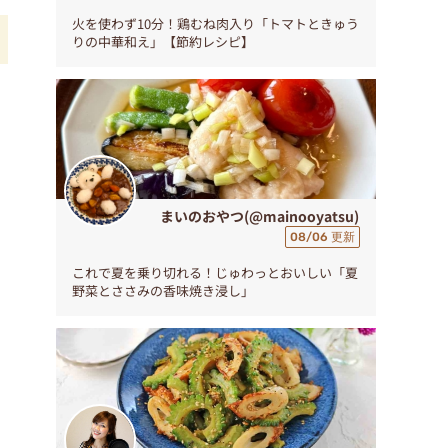
火を使わず10分！鶏むね肉入り「トマトときゅう
りの中華和え」【節約レシピ】
マ
まいのおやつ(@mainooyatsu)
08/06 更新
これで夏を乗り切れる！じゅわっとおいしい「夏
野菜とささみの香味焼き浸し」