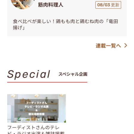
筋肉料理人
08/03 更新
食べ比べが楽しい！鶏もも肉と鶏むね肉の「竜田
揚げ」
連載一覧へ
Special
スペシャル企画
フーディストさんのテレ
ビ・ラジオ出演＆雑誌掲載