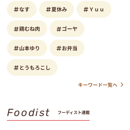
なす
夏休み
Ｙｕｕ
鶏むね肉
ゴーヤ
山本ゆり
お弁当
とうもろこし
キーワード一覧へ
Foodist
フーディスト連載