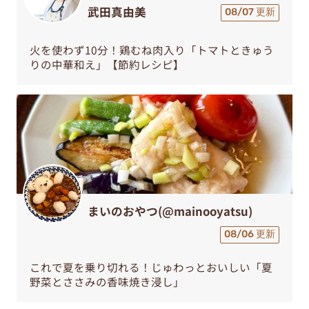
武田真由美
08/07 更新
火を使わず10分！鶏むね肉入り「トマトときゅう
りの中華和え」【節約レシピ】
まいのおやつ(@mainooyatsu)
08/06 更新
これで夏を乗り切れる！じゅわっとおいしい「夏
野菜とささみの香味焼き浸し」