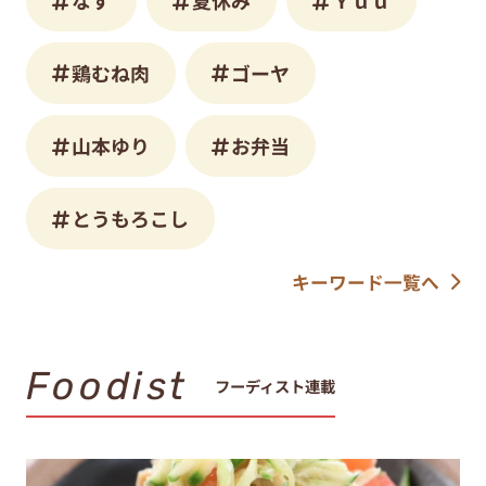
なす
夏休み
Ｙｕｕ
鶏むね肉
ゴーヤ
山本ゆり
お弁当
とうもろこし
キーワード一覧へ
Foodist
フーディスト連載