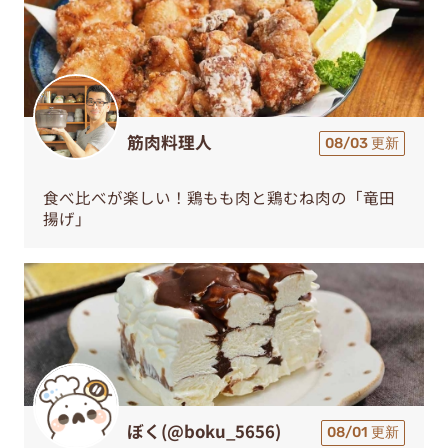
筋肉料理人
08/03 更新
食べ比べが楽しい！鶏もも肉と鶏むね肉の「竜田
揚げ」
ぼく(@boku_5656)
08/01 更新