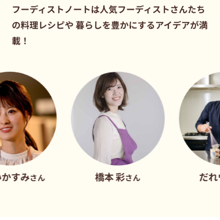
フーディストノートは人気フーディストさんたち
の料理レシピや
暮らしを豊かにするアイデアが満
載！
橋本 彩
だれウマ
ん
さん
さん