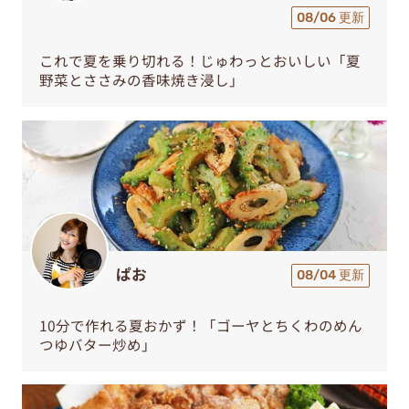
08/06 更新
これで夏を乗り切れる！じゅわっとおいしい「夏
野菜とささみの香味焼き浸し」
ぱお
08/04 更新
10分で作れる夏おかず！「ゴーヤとちくわのめん
つゆバター炒め」