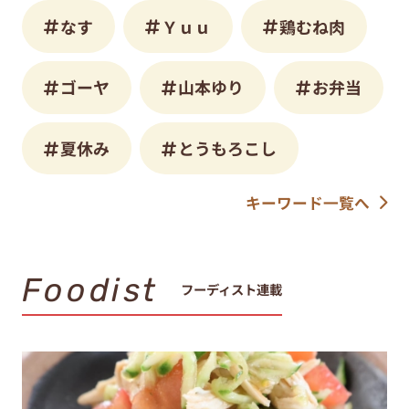
なす
Ｙｕｕ
鶏むね肉
ゴーヤ
山本ゆり
お弁当
夏休み
とうもろこし
キーワード一覧へ
Foodist
フーディスト連載