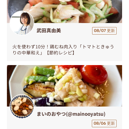
武田真由美
08/07 更新
火を使わず10分！鶏むね肉入り「トマトときゅう
りの中華和え」【節約レシピ】
まいのおやつ(@mainooyatsu)
08/06 更新