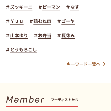
ズッキーニ
ピーマン
なす
Ｙｕｕ
鶏むね肉
ゴーヤ
山本ゆり
お弁当
夏休み
とうもろこし
キーワード一覧へ
Member
フーディストたち