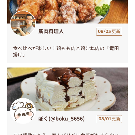
筋肉料理人
08/03 更新
食べ比べが楽しい！鶏もも肉と鶏むね肉の「竜田
揚げ」
ぼく(@boku_5656)
08/01 更新