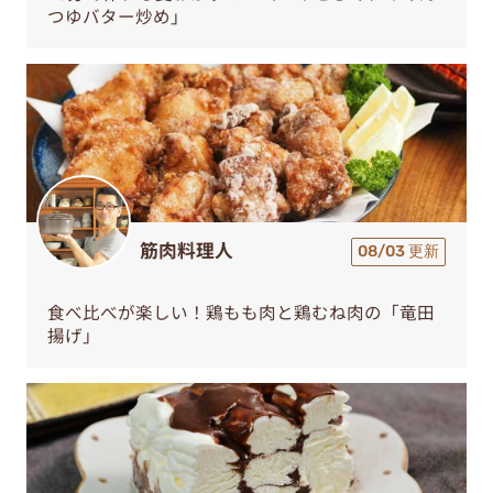
つゆバター炒め」
筋肉料理人
08/03 更新
食べ比べが楽しい！鶏もも肉と鶏むね肉の「竜田
揚げ」