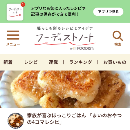
検索
新着
レシピ
連載
ランキング
お買いもの
家族が喜ぶほっこりごはん 「まいのおやつ
の4コマレシピ」