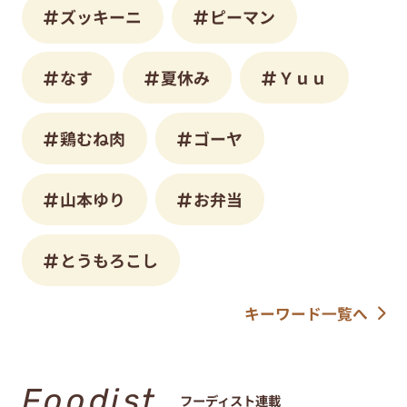
ズッキーニ
ピーマン
なす
夏休み
Ｙｕｕ
鶏むね肉
ゴーヤ
山本ゆり
お弁当
とうもろこし
キーワード一覧へ
Foodist
フーディスト連載