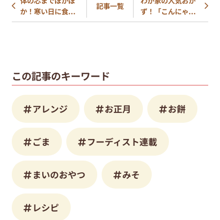
体の芯までぽかぽ
わが家の人気おか
記事一覧
か！寒い日に食...
ず！「こんにゃ...
この記事のキーワード
アレンジ
お正月
お餅
ごま
フーディスト連載
まいのおやつ
みそ
レシピ