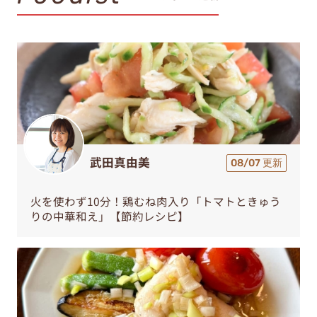
武田真由美
08/07 更新
火を使わず10分！鶏むね肉入り「トマトときゅう
りの中華和え」【節約レシピ】