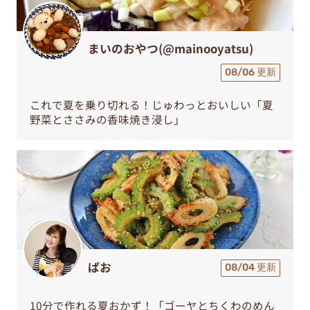
まいのおやつ(@mainooyatsu)
08/06 更新
これで夏を乗り切れる！じゅわっとおいしい「夏
野菜とささみの香味焼き浸し」
ぱお
08/04 更新
10分で作れる夏おかず！「ゴーヤとちくわのめん