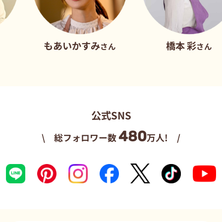
もあいかすみ
橋本 彩
さん
さん
公式SNS
480
\ 総フォロワー数
万人! /