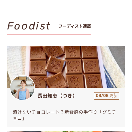
Foodist
フーディスト連載
長田知恵（つき）
08/08 更新
溶けないチョコレート？新食感の手作り「グミチ
ョコ」