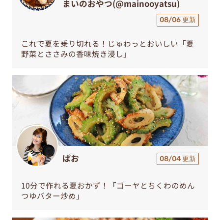
まいのおやつ(@mainooyatsu)
08/06 更新
これで夏を乗り切れる！じゅわっとおいしい「夏
野菜とささみの香味焼き浸し」
ぱお
08/04 更新
10分で作れる夏おかず！「ゴーヤとちくわのめん
つゆバター炒め」