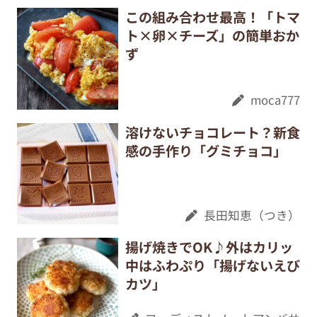
この組み合わせ最高！「トマ
ト×卵×チーズ」の簡単おか
ず
moca777
溶けないチョコレート？新食
感の手作り「グミチョコ」
長田知恵（つき）
揚げ焼きでOK♪外はカリッ
中はふわぷり「揚げないえび
カツ」