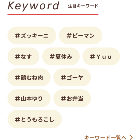
Keyword
注目キーワード
ズッキーニ
ピーマン
なす
夏休み
Ｙｕｕ
鶏むね肉
ゴーヤ
山本ゆり
お弁当
とうもろこし
キーワード一覧へ