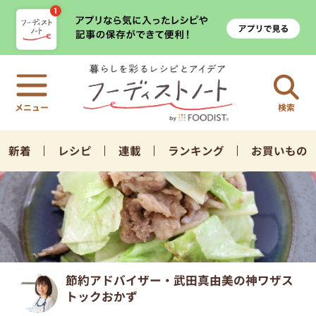
検索
新着
レシピ
連載
ランキング
お買いもの
節約アドバイザー・武田真由美の神ワザス
トックおかず