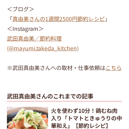
＜ブログ＞
「
真由美さんの1週間2500円節約レシピ
」
＜Instagram＞
武田真由美／節約料理
(@mayumi.takeda_kitchen)
※武田真由美さんへの取材・仕事依頼は
こちら
武田真由美さんのこれまでの記事
火を使わず10分！鶏むね肉
入り「トマトときゅうりの中
華和え」【節約レシピ】