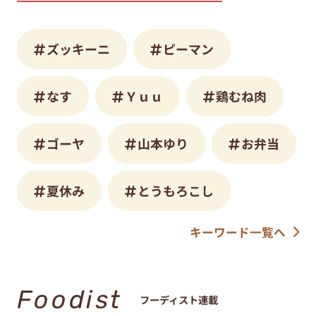
ズッキーニ
ピーマン
なす
Ｙｕｕ
鶏むね肉
ゴーヤ
山本ゆり
お弁当
夏休み
とうもろこし
キーワード一覧へ
Foodist
フーディスト連載