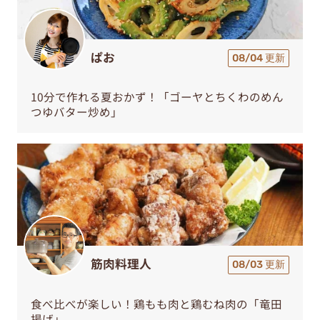
ぱお
08/04 更新
10分で作れる夏おかず！「ゴーヤとちくわのめん
つゆバター炒め」
筋肉料理人
08/03 更新
食べ比べが楽しい！鶏もも肉と鶏むね肉の「竜田
揚げ」