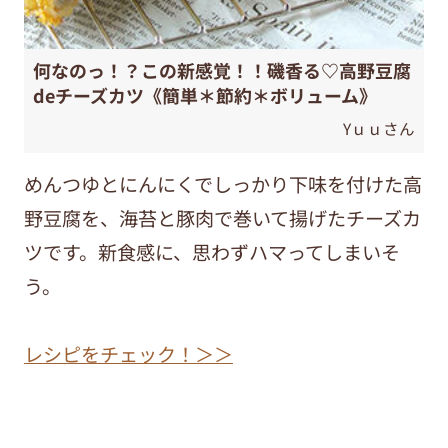
何なのっ！？この新感覚！！磯香る♡高野豆腐
deチーズカツ《簡単＊節約＊ボリューム》
Yｕｕさん
めんつゆとにんにくでしっかり下味を付けた高
野豆腐を、海苔と豚肉で巻いて揚げたチーズカ
ツです。新食感に、思わずハマってしまいそ
う。
レシピをチェック！＞＞