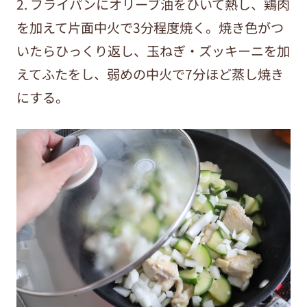
2. フライパンにオリーブ油をひいて熱し、鶏肉
を加えて片面中火で
3
分程度焼く。焼き色がつ
いたらひっくり返し、玉ねぎ・ズッキーニを加
えてふたをし、弱めの中火で
7
分ほど蒸し焼き
にする。