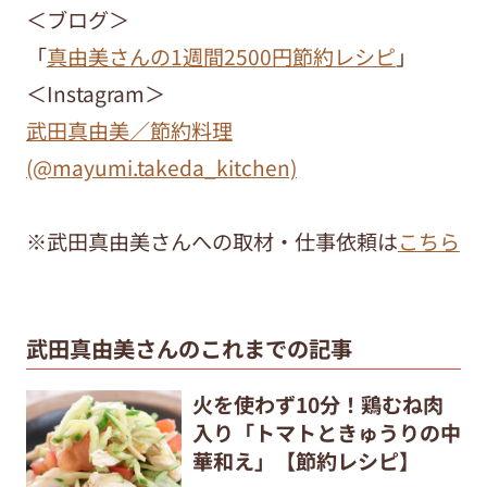
＜ブログ＞
「
真由美さんの1週間2500円節約レシピ
」
＜Instagram＞
武田真由美／節約料理
(@mayumi.takeda_kitchen)
※武田真由美さんへの取材・仕事依頼は
こちら
武田真由美さんのこれまでの記事
火を使わず10分！鶏むね肉
入り「トマトときゅうりの中
華和え」【節約レシピ】