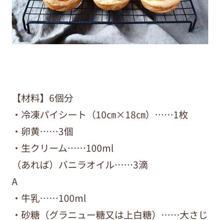
【材料】6個分
・冷凍パイシート（10㎝×18㎝）……1枚
・卵黄……3個
・生クリーム……100ml
（あれば）バニラオイル……3滴
A
・牛乳……100ml
・砂糖（グラニュー糖又は上白糖）……大さじ