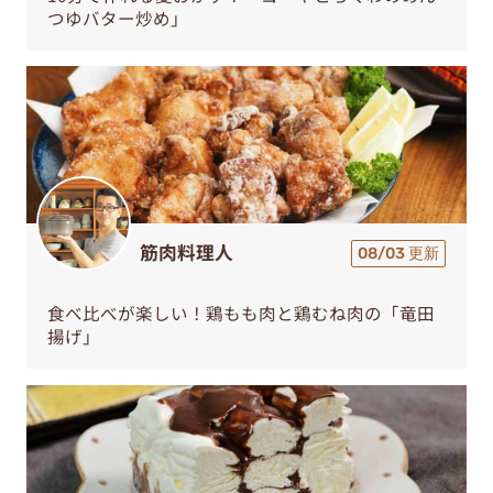
つゆバター炒め」
筋肉料理人
08/03 更新
食べ比べが楽しい！鶏もも肉と鶏むね肉の「竜田
揚げ」