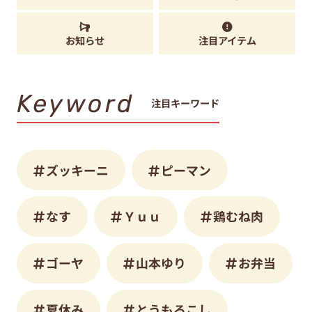
お知らせ
注目アイテム
Keyword
注目キーワード
ズッキーニ
ピーマン
なす
Ｙｕｕ
鶏むね肉
ゴーヤ
山本ゆり
お弁当
夏休み
とうもろこし