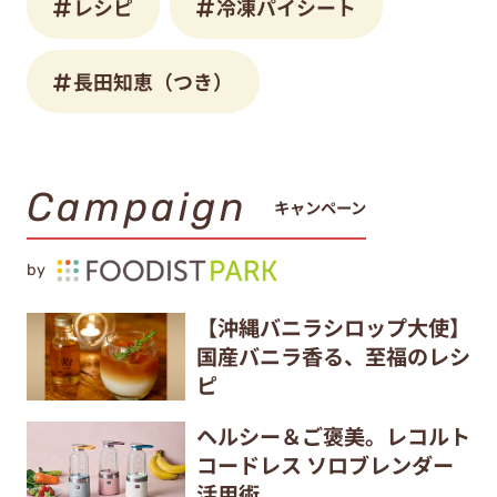
レシピ
冷凍パイシート
長田知恵（つき）
Campaign
キャンペーン
by
【沖縄バニラシロップ大使】
国産バニラ香る、至福のレシ
ピ
ヘルシー＆ご褒美。レコルト
コードレス ソロブレンダー
活用術