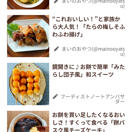
まいのおやつ(@mainooyats
u)
“これおいしい！”と家族か
ら大人気！「たらの梅しそふ
わふわ揚げ」
まいのおやつ(@mainooyats
u)
鏡開きに♪お餅で簡単「みた
らし団子風」和スイーツ
フーディストノートアンバサ
ダー
お餅を買い足したくなるおい
しさ！すくって食べる「餅バ
スク風チーズケーキ」