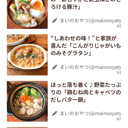
ろける豚汁」
まいのおやつ(@mainooyats
u)
“しあわせの味！”と家族が
喜んだ「こんがりじゃがいも
のみそグラタン」
まいのおやつ(@mainooyats
u)
ほっと落ち着く♪野菜たっぷ
りの「鶏むね肉とキャベツの
だしバター鍋」
まいのおやつ(@mainooyats
u)