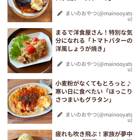
まいのおやつ(@mainooyats
u)
まるで洋食屋さん！特別な気
分になれる「トマトバターの
洋風しょうが焼き」
まいのおやつ(@mainooyats
u)
小麦粉がなくてもとろっと♪
寒い日に食べたい「ほっこり
さつまいもグラタン」
まいのおやつ(@mainooyats
u)
疲れも吹き飛ぶ！家族が夢中