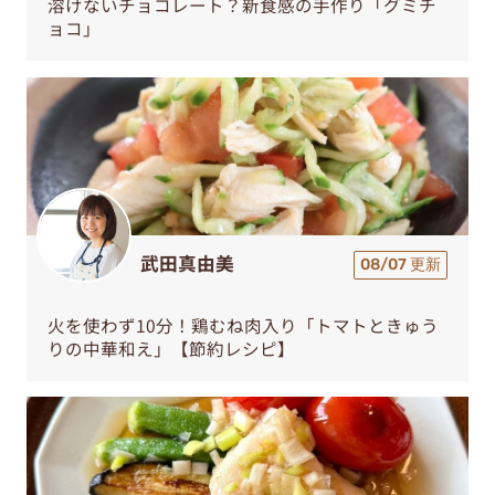
溶けないチョコレート？新食感の手作り「グミチ
ョコ」
武田真由美
08/07 更新
火を使わず10分！鶏むね肉入り「トマトときゅう
りの中華和え」【節約レシピ】