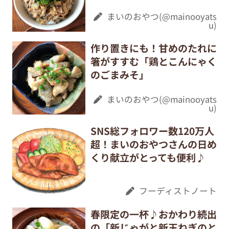
まいのおやつ(@mainooyats
u)
作り置きにも！甘めのたれに
箸がすすむ「鶏とこんにゃく
のごまみそ」
まいのおやつ(@mainooyats
u)
SNS総フォロワー数120万人
超！まいのおやつさんの日め
くり献立がとっても便利♪
フーディストノート
春限定の一杯♪おかわり続出
の「新じゃがと新玉ねぎのと