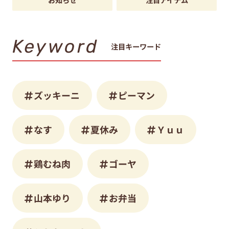
Keyword
注目キーワード
ズッキーニ
ピーマン
なす
夏休み
Ｙｕｕ
鶏むね肉
ゴーヤ
山本ゆり
お弁当