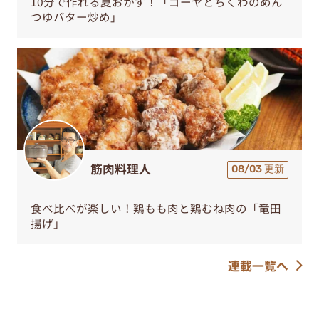
10分で作れる夏おかず！「ゴーヤとちくわのめん
つゆバター炒め」
筋肉料理人
08/03 更新
食べ比べが楽しい！鶏もも肉と鶏むね肉の「竜田
揚げ」
連載一覧へ