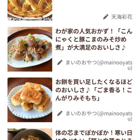
天海彩花
わが家の人気おかず！「こん
にゃくと豚こまのみそ炒め
煮」が大満足のおいしさ♪
まいのおやつ(@mainooyats
u)
お餅を買い足したくなるほど
のおいしさ♪「ごま香る！こ
んがりみそもち」
まいのおやつ(@mainooyats
u)
体の芯までぽかぽか！寒い日