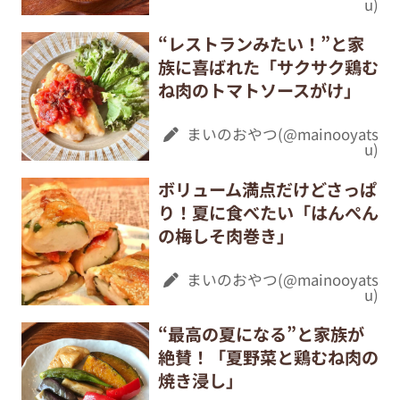
u)
“レストランみたい！”と家
族に喜ばれた「サクサク鶏む
ね肉のトマトソースがけ」
まいのおやつ(@mainooyats
u)
ボリューム満点だけどさっぱ
り！夏に食べたい「はんぺん
の梅しそ肉巻き」
まいのおやつ(@mainooyats
u)
“最高の夏になる”と家族が
絶賛！「夏野菜と鶏むね肉の
焼き浸し」