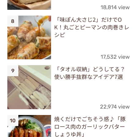
18,814 view
「味ぽん大さじ2」だけでO
K！丸ごとピーマンの肉巻きレ
シピ
17,532 view
「タオル収納」どうしてる？
使い勝手抜群なアイデア7選
22,974 view
焼くだけでごちそう感♪「豚
ロース肉のガーリックバター
しょうゆ丼」