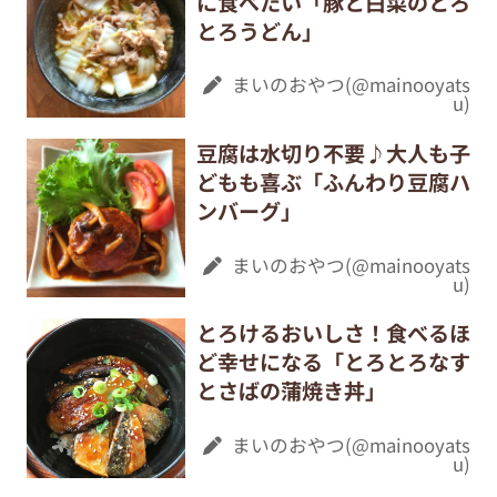
に食べたい「豚と白菜のとろ
とろうどん」
まいのおやつ(@mainooyats
u)
豆腐は水切り不要♪大人も子
どもも喜ぶ「ふんわり豆腐ハ
ンバーグ」
まいのおやつ(@mainooyats
u)
とろけるおいしさ！食べるほ
ど幸せになる「とろとろなす
とさばの蒲焼き丼」
まいのおやつ(@mainooyats
u)