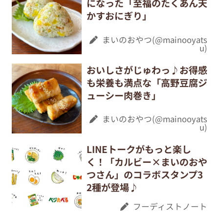
になった「至福のたくあん天
かすおにぎり」
まいのおやつ(@mainooyats
u)
おいしさがじゅわっ♪お得感
も栄養も満点な「高野豆腐ジ
ューシー肉巻き」
まいのおやつ(@mainooyats
u)
LINEトークがもっと楽し
く！「カルビー×まいのおや
つさん」のコラボスタンプ3
2種が登場♪
フーディストノート