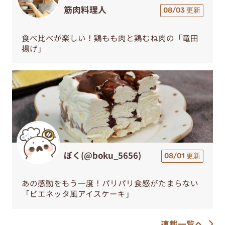
筋肉料理人
08/03 更新
食べ比べが楽しい！鶏もも肉と鶏むね肉の「竜田
揚げ」
ぼく(@boku_5656)
08/01 更新
あの感動をもう一度！パリパリ食感がたまらない
「ビエネッタ風アイスケーキ」
連載一覧へ