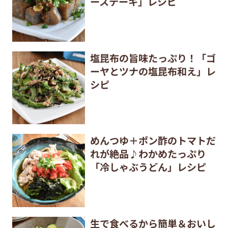
ーステーキ」レシピ
塩昆布の旨味たっぷり！「ゴ
ーヤとツナの塩昆布和え」レ
シピ
めんつゆ＋ポン酢のトマトだ
れが絶品♪わかめたっぷり
「冷しゃぶうどん」レシピ
生で食べるから簡単＆おいし