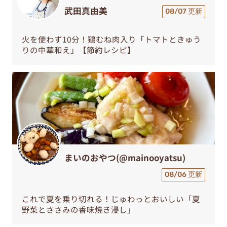
武田真由美
08/07 更新
火を使わず10分！鶏むね肉入り「トマトときゅう
りの中華和え」【節約レシピ】
まいのおやつ(@mainooyatsu)
08/06 更新
これで夏を乗り切れる！じゅわっとおいしい「夏
野菜とささみの香味焼き浸し」