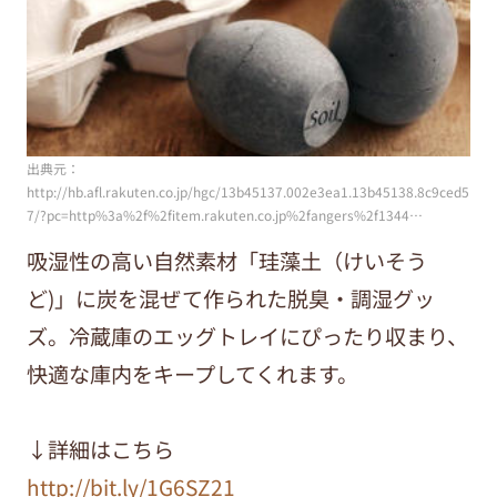
出典元：
http://hb.afl.rakuten.co.jp/hgc/13b45137.002e3ea1.13b45138.8c9ced5
7/?pc=http%3a%2f%2fitem.rakuten.co.jp%2fangers%2f1344…
吸湿性の高い自然素材「珪藻土（けいそう
ど)」に炭を混ぜて作られた脱臭・調湿グッ
ズ。冷蔵庫のエッグトレイにぴったり収まり、
快適な庫内をキープしてくれます。
↓詳細はこちら
http://bit.ly/1G6SZ21