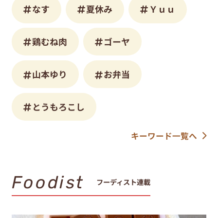
なす
夏休み
Ｙｕｕ
鶏むね肉
ゴーヤ
山本ゆり
お弁当
とうもろこし
キーワード一覧へ
Foodist
フーディスト連載