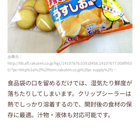
出典元：
http://hb.afl.rakuten.co.jp/hgc/14107676.03918456.14107677.008f993
0/?pc=http%3a%2f%2fitem.rakuten.co.jp%2fpc-supply%2f1…
食品袋の口を留めるだけでは、湿気たり鮮度が
落ちたりしてしまいます。クリップシーラーは
熱でしっかり溶着するので、開封後の食材の保
存に最適。汁物・液体も対応可能です。