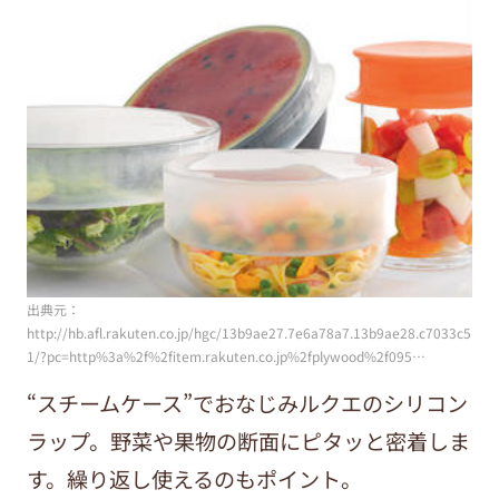
出典元：
http://hb.afl.rakuten.co.jp/hgc/13b9ae27.7e6a78a7.13b9ae28.c7033c5
1/?pc=http%3a%2f%2fitem.rakuten.co.jp%2fplywood%2f095…
“スチームケース”でおなじみルクエのシリコン
ラップ。野菜や果物の断面にピタッと密着しま
す。繰り返し使えるのもポイント。