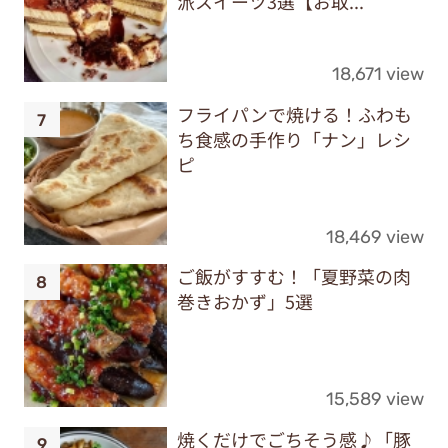
派スイーツ3選【お取...
18,671 view
フライパンで焼ける！ふわも
ち食感の手作り「ナン」レシ
ピ
18,469 view
ご飯がすすむ！「夏野菜の肉
巻きおかず」5選
15,589 view
焼くだけでごちそう感♪「豚