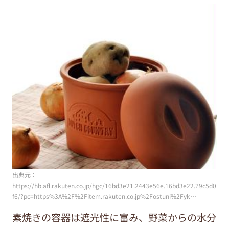
出典元：
https://hb.afl.rakuten.co.jp/hgc/16bd3e21.2443e56e.16bd3e22.79c5d0
f6/?pc=https%3A%2F%2Fitem.rakuten.co.jp%2Fostuni%2Fyk…
素焼きの容器は遮光性に富み、野菜からの水分