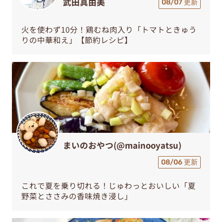
武田真由美
08/07 更新
火を使わず10分！鶏むね肉入り「トマトときゅう
りの中華和え」【節約レシピ】
まいのおやつ(@mainooyatsu)
08/06 更新
これで夏を乗り切れる！じゅわっとおいしい「夏
野菜とささみの香味焼き浸し」