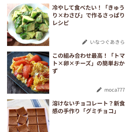
冷やして食べたい！「きゅう
り×わさび」で作るさっぱり
レシピ
いなつぐあきら
この組み合わせ最高！「トマ
ト×卵×チーズ」の簡単おか
ず
moca777
溶けないチョコレート？新食
感の手作り「グミチョコ」