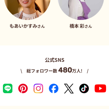
いかすみ
橋本 彩
だれ
さん
さん
公式SNS
480
\ 総フォロワー数
万人! /