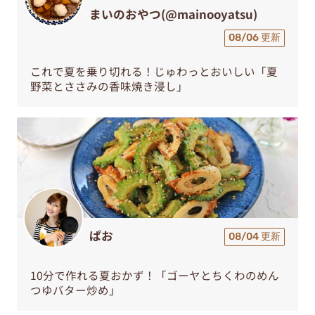
まいのおやつ(@mainooyatsu)
08/06 更新
これで夏を乗り切れる！じゅわっとおいしい「夏
野菜とささみの香味焼き浸し」
ぱお
08/04 更新
10分で作れる夏おかず！「ゴーヤとちくわのめん
つゆバター炒め」