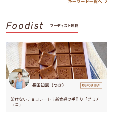
キーワード一覧へ
Foodist
フーディスト連載
長田知恵（つき）
08/08 更新
溶けないチョコレート？新食感の手作り「グミチ
ョコ」