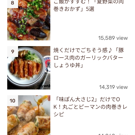
ご飯がすすむ！「夏野菜の肉
巻きおかず」5選
15,589 view
焼くだけでごちそう感♪「豚
ロース肉のガーリックバター
しょうゆ丼」
14,319 view
「味ぽん大さじ2」だけでO
K！丸ごとピーマンの肉巻きレ
シピ