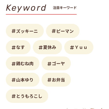
Keyword
注目キーワード
ズッキーニ
ピーマン
なす
夏休み
Ｙｕｕ
鶏むね肉
ゴーヤ
山本ゆり
お弁当
とうもろこし