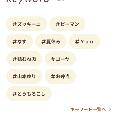
ズッキーニ
ピーマン
なす
夏休み
Ｙｕｕ
鶏むね肉
ゴーヤ
山本ゆり
お弁当
とうもろこし
キーワード一覧へ