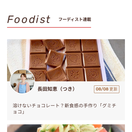
Foodist
フーディスト連載
長田知恵（つき）
08/08 更新
溶けないチョコレート？新食感の手作り「グミチ
ョコ」