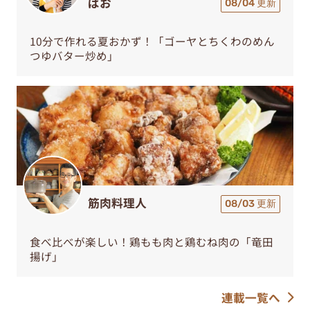
ぱお
08/04 更新
10分で作れる夏おかず！「ゴーヤとちくわのめん
つゆバター炒め」
筋肉料理人
08/03 更新
食べ比べが楽しい！鶏もも肉と鶏むね肉の「竜田
揚げ」
連載一覧へ