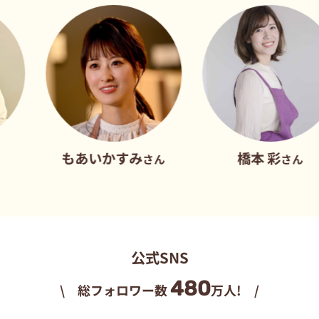
もあいかすみ
橋本 彩
さん
さん
公式SNS
480
\ 総フォロワー数
万人! /