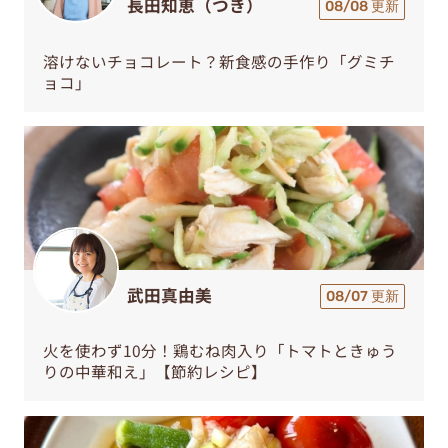
長田知恵（つき）
08/08 更新
溶けないチョコレート？新食感の手作り「グミチ
ョコ」
武田真由美
08/07 更新
火を使わず10分！鶏むね肉入り「トマトときゅう
りの中華和え」【節約レシピ】