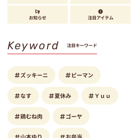
お知らせ
注目アイテム
Keyword
注目キーワード
ズッキーニ
ピーマン
なす
夏休み
Ｙｕｕ
鶏むね肉
ゴーヤ
山本ゆり
お弁当