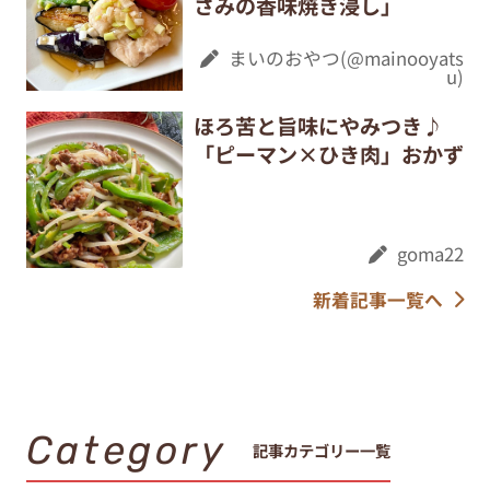
さみの香味焼き浸し」
まいのおやつ(@mainooyats
u)
ほろ苦と旨味にやみつき♪
「ピーマン×ひき肉」おかず
goma22
新着記事一覧へ
Category
記事カテゴリー一覧