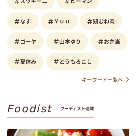
ズッキーニ
ピーマン
なす
Ｙｕｕ
鶏むね肉
ゴーヤ
山本ゆり
お弁当
夏休み
とうもろこし
キーワード一覧へ
Foodist
フーディスト連載