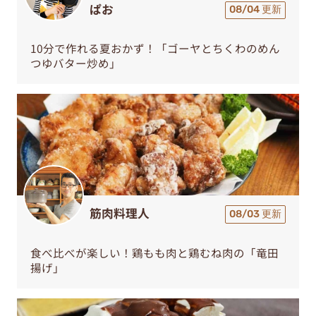
ぱお
08/04 更新
10分で作れる夏おかず！「ゴーヤとちくわのめん
つゆバター炒め」
筋肉料理人
08/03 更新
食べ比べが楽しい！鶏もも肉と鶏むね肉の「竜田
揚げ」