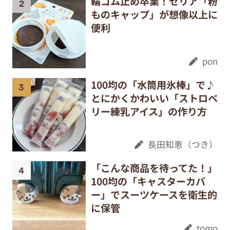
輪ゴム止め卒業！セリア「粉
ものキャップ」が想像以上に
便利
pon
100均の「水筒用氷棒」で♪
とにかくかわいい「ストロベ
リー練乳アイス」の作り方
長田知恵（つき）
「こんな商品を待ってた！」
100均の「キャスターカバ
ー」でスーツケースを衛生的
に保管
tomo