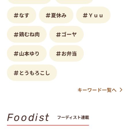
なす
夏休み
Ｙｕｕ
鶏むね肉
ゴーヤ
山本ゆり
お弁当
とうもろこし
キーワード一覧へ
Foodist
フーディスト連載