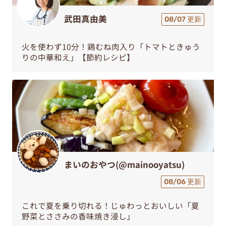
武田真由美
08/07 更新
火を使わず10分！鶏むね肉入り「トマトときゅう
りの中華和え」【節約レシピ】
まいのおやつ(@mainooyatsu)
08/06 更新
これで夏を乗り切れる！じゅわっとおいしい「夏
野菜とささみの香味焼き浸し」