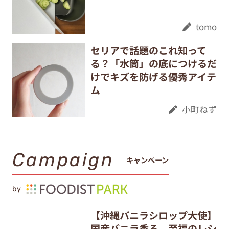
tomo
セリアで話題のこれ知って
る？「水筒」の底につけるだ
けでキズを防げる優秀アイテ
ム
小町ねず
Campaign
キャンペーン
by
【沖縄バニラシロップ大使】
国産バニラ香る、至福のレシ