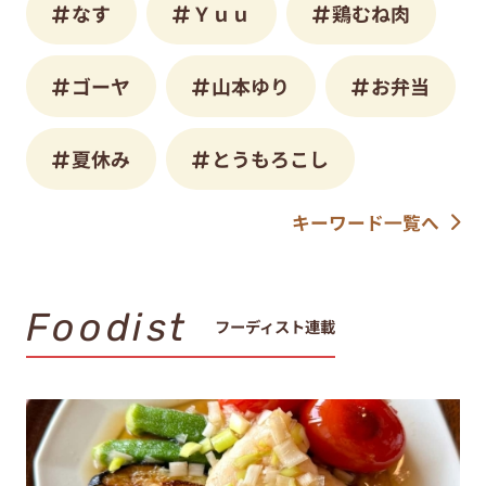
なす
Ｙｕｕ
鶏むね肉
ゴーヤ
山本ゆり
お弁当
夏休み
とうもろこし
キーワード一覧へ
Foodist
フーディスト連載