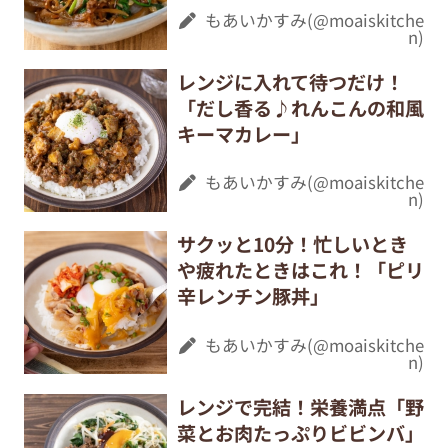
もあいかすみ(@moaiskitche
n)
レンジに入れて待つだけ！
「だし香る♪れんこんの和風
キーマカレー」
もあいかすみ(@moaiskitche
n)
サクッと10分！忙しいとき
や疲れたときはこれ！「ピリ
辛レンチン豚丼」
もあいかすみ(@moaiskitche
n)
レンジで完結！栄養満点「野
菜とお肉たっぷりビビンバ」