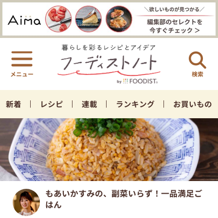
検索
新着
レシピ
連載
ランキング
お買いもの
もあいかすみの、副菜いらず！一品満足ご
はん