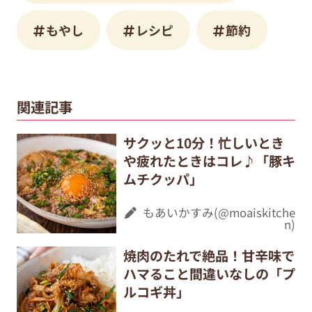
もやし
レシピ
節約
関連記事
サクッと10分！忙しいとき
や疲れたときはコレ♪「豚キ
ムチクッパ」
もあいかすみ(@moaiskitche
n)
焼肉のたれで絶品！甘辛味で
ハマること間違いなしの「プ
ルコギ丼」