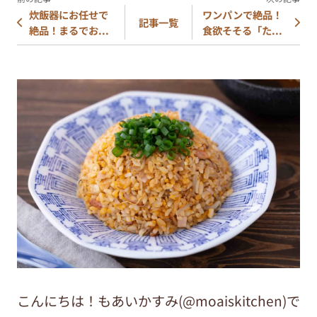
炊飯器にお任せで
ワンパンで絶品！
記事一覧
絶品！まるでお...
食欲そそる「た...
こんにちは！もあいかすみ(@moaiskitchen)で