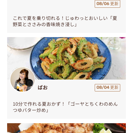
08/06 更新
これで夏を乗り切れる！じゅわっとおいしい「夏
野菜とささみの香味焼き浸し」
ぱお
08/04 更新
10分で作れる夏おかず！「ゴーヤとちくわのめん
つゆバター炒め」