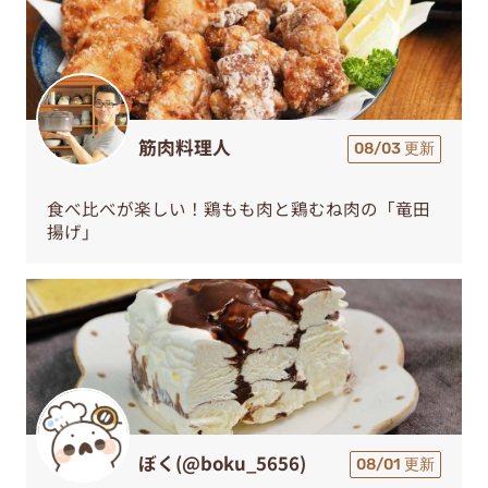
筋肉料理人
08/03 更新
食べ比べが楽しい！鶏もも肉と鶏むね肉の「竜田
揚げ」
ぼく(@boku_5656)
08/01 更新