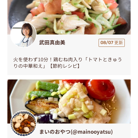
武田真由美
08/07 更新
火を使わず10分！鶏むね肉入り「トマトときゅう
りの中華和え」【節約レシピ】
まいのおやつ(@mainooyatsu)