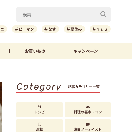
ーニ
ピーマン
なす
夏休み
Ｙｕｕ
お買いもの
キャンペーン
Category
記事カテゴリー一覧
レシピ
料理の基本・コツ
連載
注目フーディスト