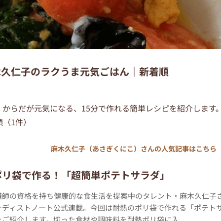
木久仁子のラクうま元気ごはん｜新着順
からだが元気になる、15分で作れる簡単レシピを紹介します
順（1件）
麻木久仁子（あさぎくにこ）さんの人気記事はこちら
ポリ袋で作る！「超簡単ポテトサラダ」
膳師の資格を持ち健康的な食生活を提案中のタレント・麻木久仁子
ーディストノート公式連載。今回は耐熱のポリ袋で作れる「ポテト
ご紹介します。切った食材や調味料を耐熱ポリ袋に入...