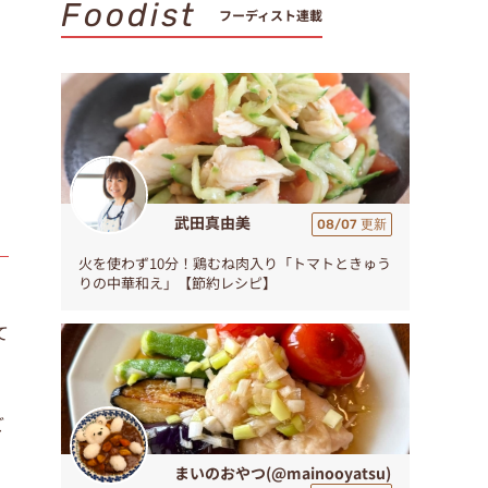
Foodist
フーディスト連載
武田真由美
08/07 更新
火を使わず10分！鶏むね肉入り「トマトときゅう
りの中華和え」【節約レシピ】
て
ど
まいのおやつ(@mainooyatsu)