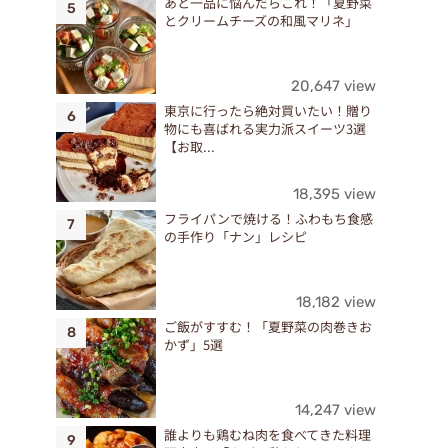
あと一品に悩んだらこれ！「夏野菜
とクリームチーズの和風マリネ」
20,647 view
東京に行ったら絶対買いたい！贈り
物にも喜ばれる実力派スイーツ3選
【お取...
18,395 view
フライパンで焼ける！ふわもち食感
の手作り「ナン」レシピ
18,182 view
ご飯がすすむ！「夏野菜の肉巻きお
かず」5選
14,247 view
誰よりも鶏むね肉を食べてきた料理