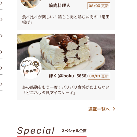
筋肉料理人
08/03 更新
食べ比べが楽しい！鶏もも肉と鶏むね肉の「竜田
揚げ」
ぼく(@boku_5656)
08/01 更新
あの感動をもう一度！パリパリ食感がたまらない
「ビエネッタ風アイスケーキ」
連載一覧へ
Special
スペシャル企画