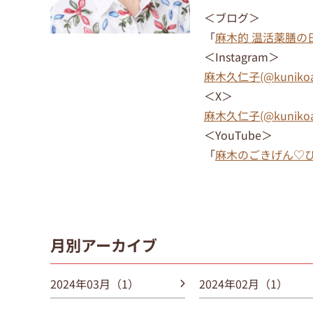
＜ブログ＞
「
麻木的 温活薬膳の
＜Instagram＞
麻木久仁子(@kunikoas
＜
X
＞
麻木久仁子(@kunikoas
＜YouTube＞
「
麻木のごきげん♡
月別アーカイブ
2024年03月（1）
2024年02月（1）