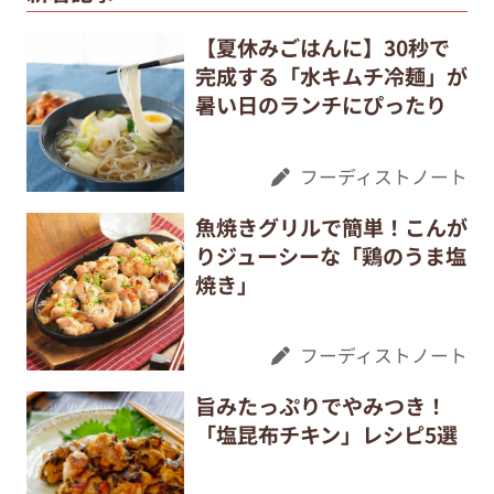
【夏休みごはんに】30秒で
完成する「水キムチ冷麺」が
暑い日のランチにぴったり
フーディストノート
魚焼きグリルで簡単！こんが
りジューシーな「鶏のうま塩
焼き」
フーディストノート
旨みたっぷりでやみつき！
「塩昆布チキン」レシピ5選