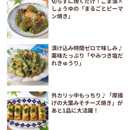
切らずに焼くだけ！ごま油×
しょうゆの「まるごとピーマ
ン焼き」
漬け込み時間ゼロで味しみ♪
薬味たっぷり「やみつき塩だ
れきゅうり」
外カリッ中もっちり♪「厚揚
げの大葉みそチーズ焼き」が
あと1品に大活躍！