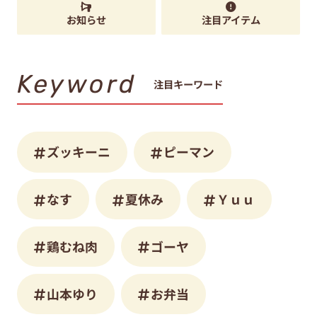
お知らせ
注目アイテム
Keyword
注目キーワード
ズッキーニ
ピーマン
なす
夏休み
Ｙｕｕ
鶏むね肉
ゴーヤ
山本ゆり
お弁当