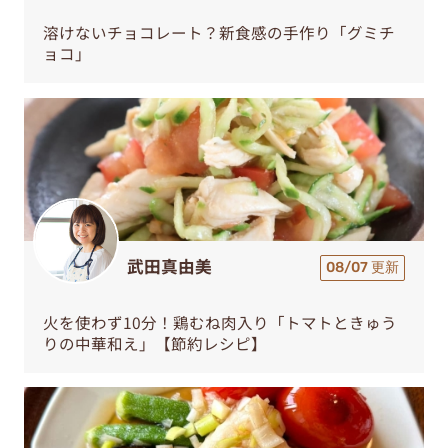
溶けないチョコレート？新食感の手作り「グミチ
ョコ」
武田真由美
08/07 更新
火を使わず10分！鶏むね肉入り「トマトときゅう
りの中華和え」【節約レシピ】