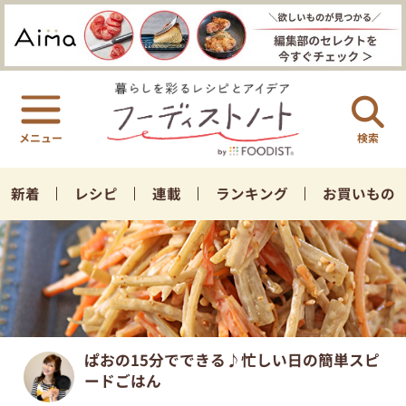
検索
新着
レシピ
連載
ランキング
お買いもの
ぱおの15分でできる♪忙しい日の簡単スピ
ードごはん