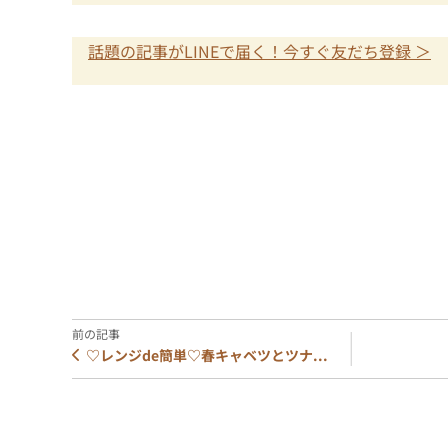
話題の記事がLINEで届く！今すぐ友だち登録 ＞
♡レンジde簡単♡春キャベツとツナ...