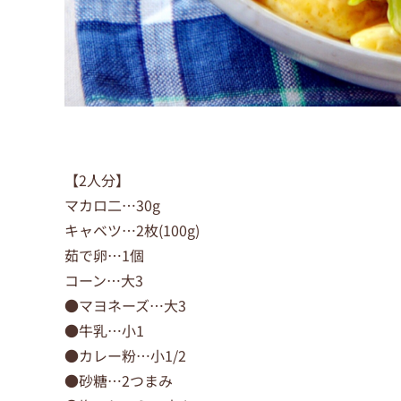
【2人分】
マカロ二…30g
キャベツ…2枚(100g)
茹で卵…1個
コーン…大3
●マヨネーズ…大3
●牛乳…小1
●カレー粉…小1/2
●砂糖…2つまみ