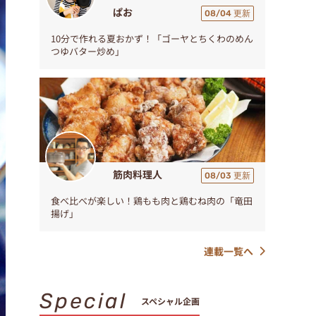
ぱお
08/04 更新
10分で作れる夏おかず！「ゴーヤとちくわのめん
つゆバター炒め」
筋肉料理人
08/03 更新
食べ比べが楽しい！鶏もも肉と鶏むね肉の「竜田
揚げ」
連載一覧へ
Special
スペシャル企画