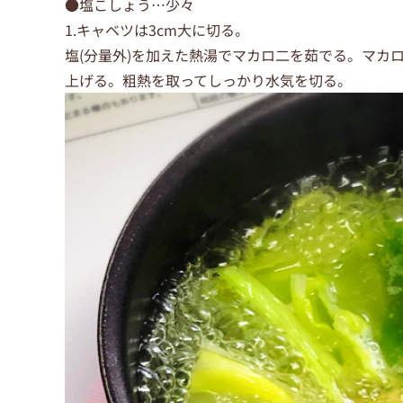
●塩こしょう…少々
1.キャベツは3cm大に切る。
塩(分量外)を加えた熱湯でマカロ二を茹でる。マカ
上げる。粗熱を取ってしっかり水気を切る。