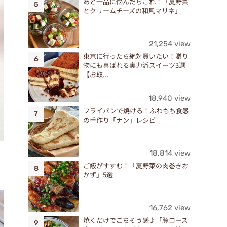
あと一品に悩んだらこれ！「夏野菜
とクリームチーズの和風マリネ」
21,254 view
東京に行ったら絶対買いたい！贈り
物にも喜ばれる実力派スイーツ3選
【お取...
18,940 view
フライパンで焼ける！ふわもち食感
の手作り「ナン」レシピ
18,814 view
ご飯がすすむ！「夏野菜の肉巻きお
かず」5選
16,762 view
焼くだけでごちそう感♪「豚ロース