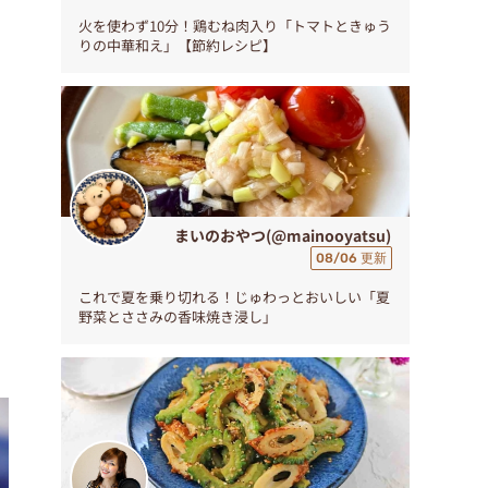
火を使わず10分！鶏むね肉入り「トマトときゅう
りの中華和え」【節約レシピ】
まいのおやつ(@mainooyatsu)
08/06 更新
これで夏を乗り切れる！じゅわっとおいしい「夏
野菜とささみの香味焼き浸し」