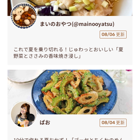
まいのおやつ(@mainooyatsu)
08/06 更新
これで夏を乗り切れる！じゅわっとおいしい「夏
野菜とささみの香味焼き浸し」
ぱお
08/04 更新
10分で作れる夏おかず！「ゴーヤとちくわのめん