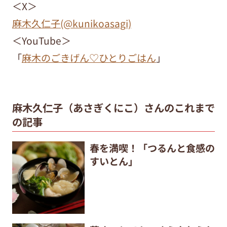
＜
X
＞
麻木久仁子(@kunikoasagi)
＜YouTube＞
「
麻木のごきげん♡ひとりごはん
」
麻木久仁子（あさぎくにこ）さんのこれまで
の記事
春を満喫！「つるんと食感の
すいとん」