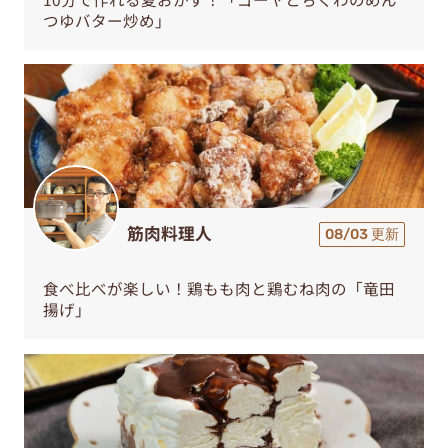
つゆバター炒め」
筋肉料理人
08/03 更新
食べ比べが楽しい！鶏もも肉と鶏むね肉の「竜田
揚げ」