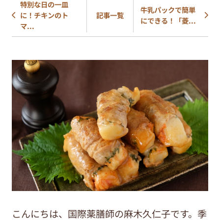
特別な日の一皿
牛乳パックで簡単
に！チキンのト
記事一覧
にできる！「菱...
マ...
こんにちは、国際薬膳師の麻木久仁子です。季