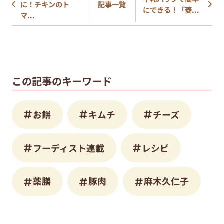
に！チキンのト
記事一覧
にできる！「菱...
マ...
この記事のキーワード
お餅
キムチ
チーズ
フーディスト連載
レシピ
薬膳
豚肉
麻木久仁子