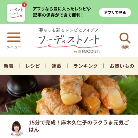
検索
新着
レシピ
連載
ランキング
お買いもの
15分で完成！麻木久仁子のラクうま元気ご
はん