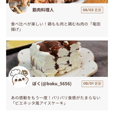
筋肉料理人
08/03 更新
食べ比べが楽しい！鶏もも肉と鶏むね肉の「竜田
揚げ」
ぼく(@boku_5656)
08/01 更新
あの感動をもう一度！パリパリ食感がたまらない
「ビエネッタ風アイスケーキ」