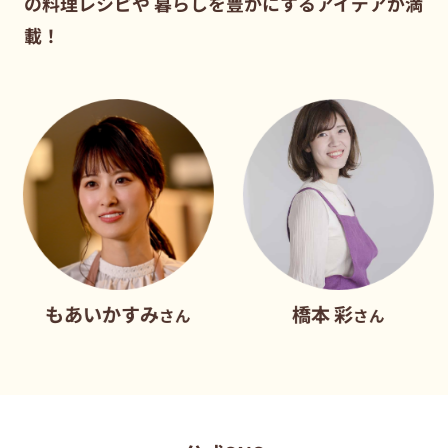
の料理レシピや
暮らしを豊かにするアイデアが満
載！
いかすみ
橋本 彩
だ
さん
さん