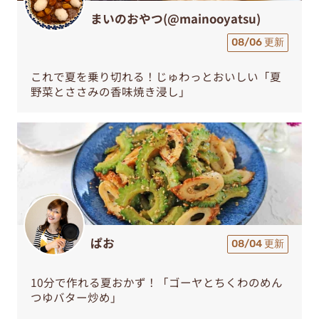
まいのおやつ(@mainooyatsu)
08/06 更新
これで夏を乗り切れる！じゅわっとおいしい「夏
野菜とささみの香味焼き浸し」
ぱお
08/04 更新
10分で作れる夏おかず！「ゴーヤとちくわのめん
つゆバター炒め」