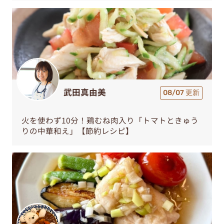
武田真由美
08/07 更新
火を使わず10分！鶏むね肉入り「トマトときゅう
りの中華和え」【節約レシピ】