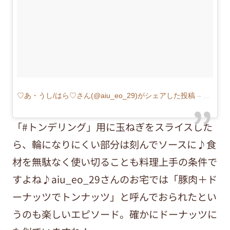
♡あ・うし/はら♡さん(@aiu_eo_29)がシェアした投稿
–
2018年
「#トンデリング」用に玉ねぎをスライスした
ら、輪になりにくい部分は刻んでソースに♪食
材を無駄なく使い切ることも料理上手の条件で
すよね♪aiu_eo_29さんのお宅では「豚肉＋ド
ーナッツでトンナッツ」と呼んでおられたとい
うのも楽しいエピソード。確かにドーナッツに