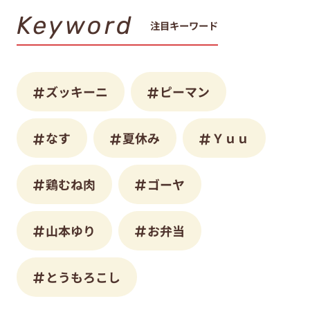
Keyword
注目キーワード
ズッキーニ
ピーマン
なす
夏休み
Ｙｕｕ
鶏むね肉
ゴーヤ
山本ゆり
お弁当
とうもろこし