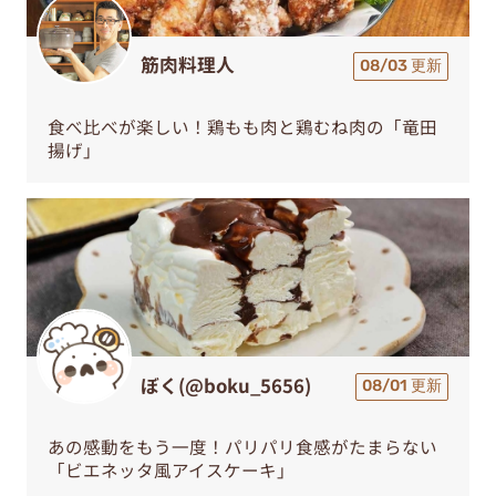
筋肉料理人
08/03 更新
食べ比べが楽しい！鶏もも肉と鶏むね肉の「竜田
揚げ」
ぼく(@boku_5656)
08/01 更新
あの感動をもう一度！パリパリ食感がたまらない
「ビエネッタ風アイスケーキ」