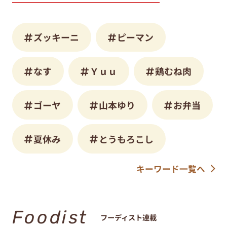
ズッキーニ
ピーマン
なす
Ｙｕｕ
鶏むね肉
ゴーヤ
山本ゆり
お弁当
夏休み
とうもろこし
キーワード一覧へ
Foodist
フーディスト連載