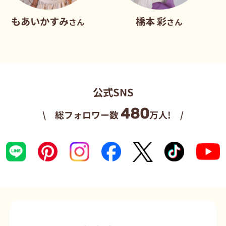
いかすみ
橋本 彩
だれ
さん
さん
公式SNS
480
\ 総フォロワー数
万人! /