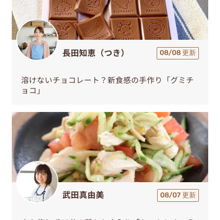
長田知恵（つき）
08/08 更新
溶けないチョコレート？新食感の手作り「グミチ
ョコ」
武田真由美
08/07 更新