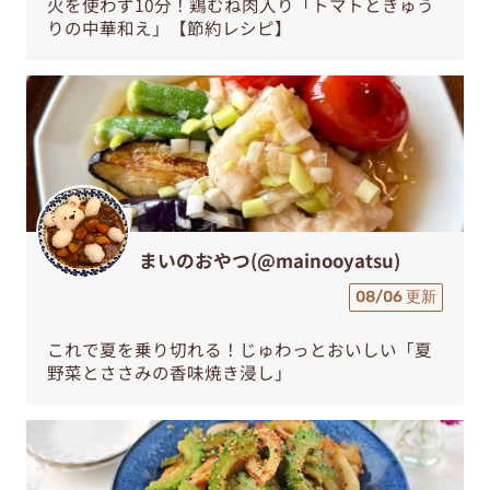
火を使わず10分！鶏むね肉入り「トマトときゅう
りの中華和え」【節約レシピ】
まいのおやつ(@mainooyatsu)
08/06 更新
これで夏を乗り切れる！じゅわっとおいしい「夏
野菜とささみの香味焼き浸し」