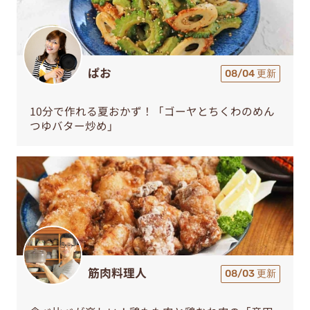
ぱお
08/04 更新
10分で作れる夏おかず！「ゴーヤとちくわのめん
つゆバター炒め」
筋肉料理人
08/03 更新