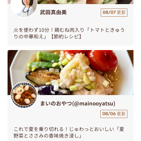
武田真由美
08/07 更新
火を使わず10分！鶏むね肉入り「トマトときゅう
りの中華和え」【節約レシピ】
まいのおやつ(@mainooyatsu)
08/06 更新
これで夏を乗り切れる！じゅわっとおいしい「夏
野菜とささみの香味焼き浸し」