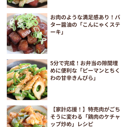
お肉のような満足感あり！バ
ター醤油の「こんにゃくステ
ーキ」
5分で完成！お弁当の隙間埋
めに便利な「ピーマンとちく
わの甘辛きんぴら」
【家計応援！】特売肉がごち
そうに変わる「鶏肉のケチャ
ップ炒め」レシピ