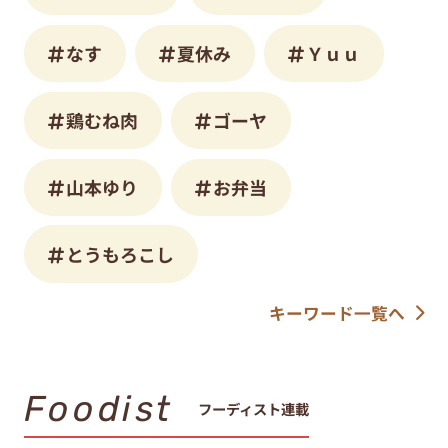
なす
夏休み
Ｙｕｕ
鶏むね肉
ゴーヤ
山本ゆり
お弁当
とうもろこし
キーワード一覧へ
Foodist
フーディスト連載