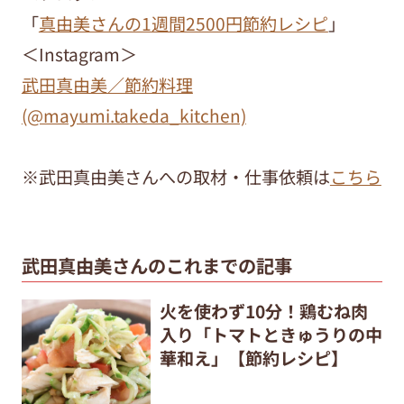
「
真由美さんの1週間2500円節約レシピ
」
＜Instagram＞
武田真由美／節約料理
(@mayumi.takeda_kitchen)
※武田真由美さんへの取材・仕事依頼は
こちら
武田真由美さんのこれまでの記事
火を使わず10分！鶏むね肉
入り「トマトときゅうりの中
華和え」【節約レシピ】