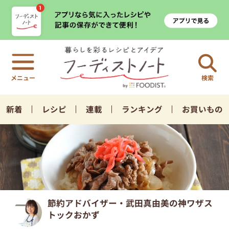
検索
新着
レシピ
連載
ランキング
お買いもの
節約アドバイザー・武田真由美の神ワザス
トックおかず