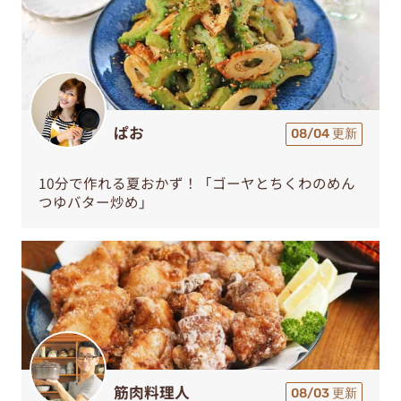
ぱお
08/04 更新
10分で作れる夏おかず！「ゴーヤとちくわのめん
つゆバター炒め」
筋肉料理人
08/03 更新