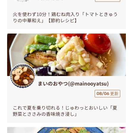
火を使わず10分！鶏むね肉入り「トマトときゅう
りの中華和え」【節約レシピ】
まいのおやつ(@mainooyatsu)
08/06 更新
これで夏を乗り切れる！じゅわっとおいしい「夏
野菜とささみの香味焼き浸し」