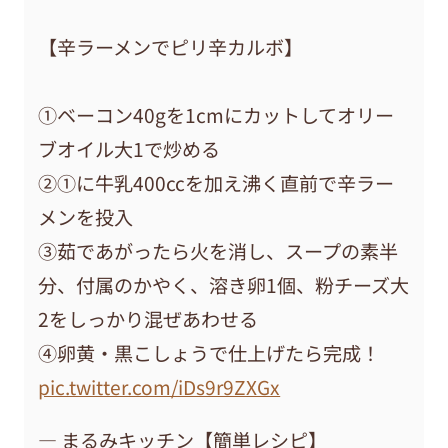
【辛ラーメンでピリ辛カルボ】
①ベーコン40gを1cmにカットしてオリー
ブオイル大1で炒める
②①に牛乳400ccを加え沸く直前で辛ラー
メンを投入
③茹であがったら火を消し、スープの素半
分、付属のかやく、溶き卵1個、粉チーズ大
2をしっかり混ぜあわせる
④卵黄・黒こしょうで仕上げたら完成！
pic.twitter.com/iDs9r9ZXGx
— まるみキッチン【簡単レシピ】