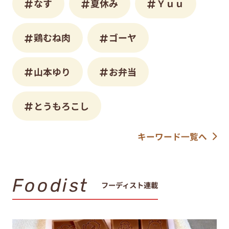
なす
夏休み
Ｙｕｕ
鶏むね肉
ゴーヤ
山本ゆり
お弁当
とうもろこし
キーワード一覧へ
Foodist
フーディスト連載