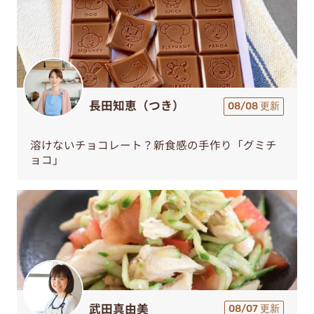
長田知恵（つき）
08/08 更新
溶けないチョコレート？新食感の手作り「グミチ
ョコ」
武田真由美
08/07 更新