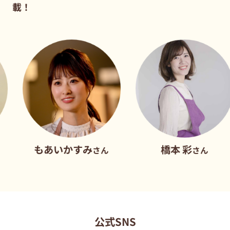
載！
あいかすみ
橋本 彩
さん
さん
公式SNS