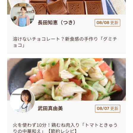
長田知恵（つき）
08/08 更新
溶けないチョコレート？新食感の手作り「グミチ
ョコ」
武田真由美
08/07 更新
火を使わず10分！鶏むね肉入り「トマトときゅう
りの中華和え」【節約レシピ】