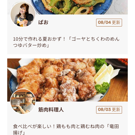
ぱお
08/04 更新
10分で作れる夏おかず！「ゴーヤとちくわのめん
つゆバター炒め」
筋肉料理人
08/03 更新
食べ比べが楽しい！鶏もも肉と鶏むね肉の「竜田
揚げ」