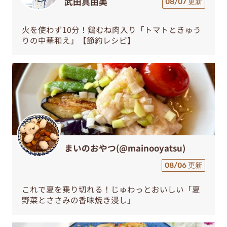
武田真由美
08/07 更新
火を使わず10分！鶏むね肉入り「トマトときゅう
りの中華和え」【節約レシピ】
まいのおやつ(@mainooyatsu)
08/06 更新
これで夏を乗り切れる！じゅわっとおいしい「夏
野菜とささみの香味焼き浸し」