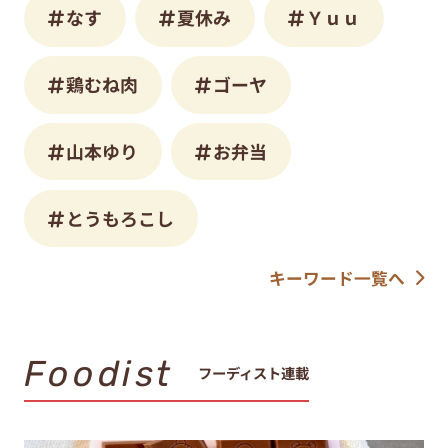
なす
夏休み
Ｙｕｕ
鶏むね肉
ゴーヤ
山本ゆり
お弁当
とうもろこし
キーワード一覧へ
Foodist
フーディスト連載