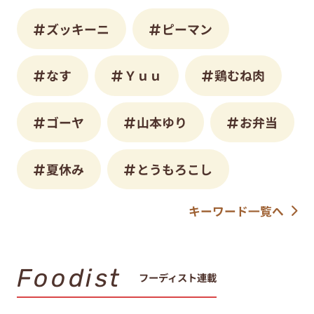
ズッキーニ
ピーマン
なす
Ｙｕｕ
鶏むね肉
ゴーヤ
山本ゆり
お弁当
夏休み
とうもろこし
キーワード一覧へ
Foodist
フーディスト連載