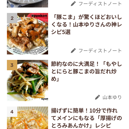
フーディストノート
「豚こま」が驚くほどおいし
くなる！山本ゆりさんの神レ
シピ5選
フーディストノート
節約なのに大満足！「もやし
とにらと豚こまの旨だれ炒
め」
山本ゆり
揚げずに簡単！10分で作れ
てメインにもなる「厚揚げの
とろみあんかけ」レシピ