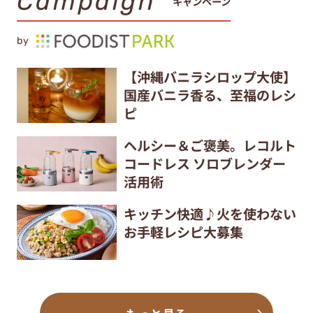
Campaign
キャンペーン
by
【沖縄バニラシロップ大使】
国産バニラ香る、至福のレシ
ピ
ヘルシー＆ご褒美。レコルト
コードレス ソロブレンダー
活用術
キッチン快適♪火を使わない
お手軽レシピ大募集