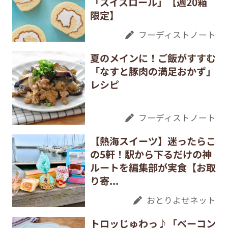
「スイスロール」【週20箱
限定】
フーディストノート
夏のメインに！ご飯がすすむ
「なすと豚肉の満足おかず」
レシピ
フーディストノート
【熱海スイーツ】迷ったらこ
の5軒！駅から下るだけの神
ルートを編集部が実食【お取
り寄...
おとりよせネット
トロッじゅわっ♪「ベーコン