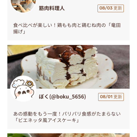
筋肉料理人
08/03 更新
食べ比べが楽しい！鶏もも肉と鶏むね肉の「竜田
揚げ」
ぼく(@boku_5656)
08/01 更新
あの感動をもう一度！パリパリ食感がたまらない
「ビエネッタ風アイスケーキ」