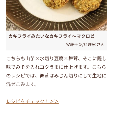
カキフライみたいなカキフライ～マクロビ
安藤千英/料理家 さん
こちらも山芋×水切り豆腐×舞茸、そこに隠し
味でみそを入れコクうまに仕上げます。こちら
のレシピでは、舞茸はみじん切りにして生地に
混ぜこみます。
レシピをチェック！＞＞