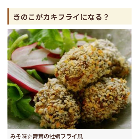
きのこがカキフライになる？
みそ味☆舞茸の牡蠣フライ風