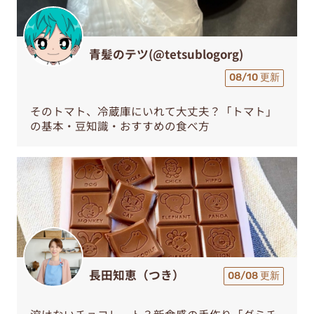
青髪のテツ(@tetsublogorg)
08/10 更新
そのトマト、冷蔵庫にいれて大丈夫？「トマト」
の基本・豆知識・おすすめの食べ方
長田知恵（つき）
08/08 更新
溶けないチョコレート？新食感の手作り「グミチ