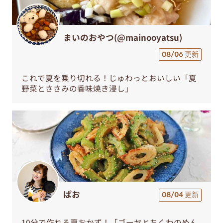
まいのおやつ(@mainooyatsu)
08/06 更新
これで夏を乗り切れる！じゅわっとおいしい「夏
野菜とささみの香味焼き浸し」
ぱお
08/04 更新
10分で作れる夏おかず！「ゴーヤとちくわのめん