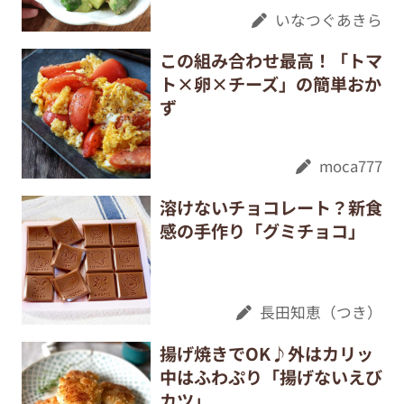
いなつぐあきら
この組み合わせ最高！「トマ
ト×卵×チーズ」の簡単おか
ず
moca777
溶けないチョコレート？新食
感の手作り「グミチョコ」
長田知恵（つき）
揚げ焼きでOK♪外はカリッ
中はふわぷり「揚げないえび
カツ」