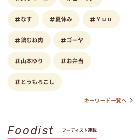
なす
夏休み
Ｙｕｕ
鶏むね肉
ゴーヤ
山本ゆり
お弁当
とうもろこし
キーワード一覧へ
Foodist
フーディスト連載