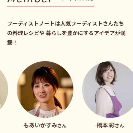
フーディストノートは人気フーディストさんたち
の料理レシピや
暮らしを豊かにするアイデアが満
載！
もあいかすみ
橋本 彩
さん
さん