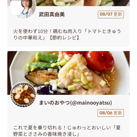
武田真由美
08/07 更新
火を使わず10分！鶏むね肉入り「トマトときゅう
りの中華和え」【節約レシピ】
まいのおやつ(@mainooyatsu)
08/06 更新
これで夏を乗り切れる！じゅわっとおいしい「夏
野菜とささみの香味焼き浸し」