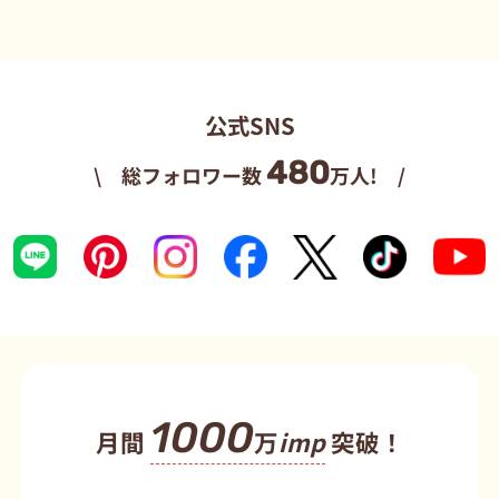
公式SNS
480
\ 総フォロワー数
万人! /
1000
月間
万
imp
突破！