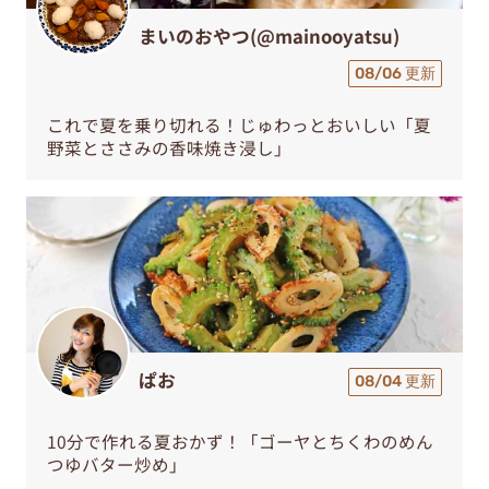
まいのおやつ(@mainooyatsu)
08/06 更新
これで夏を乗り切れる！じゅわっとおいしい「夏
野菜とささみの香味焼き浸し」
ぱお
08/04 更新
10分で作れる夏おかず！「ゴーヤとちくわのめん
つゆバター炒め」