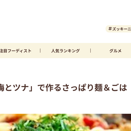
ズッキー
注目
フーディスト
人気
ランキング
グルメ
梅とツナ」で作るさっぱり麺＆ごは