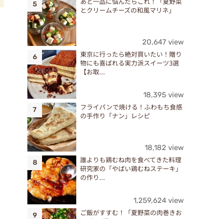
あと一品に悩んだらこれ！「夏野菜
とクリームチーズの和風マリネ」
、
20,647 view
東京に行ったら絶対買いたい！贈り
物にも喜ばれる実力派スイーツ3選
【お取...
18,395 view
フライパンで焼ける！ふわもち食感
の手作り「ナン」レシピ
18,182 view
誰よりも鶏むね肉を食べてきた料理
研究家の「やばい鶏むねステーキ」
の作り...
1,259,624 view
ご飯がすすむ！「夏野菜の肉巻きお