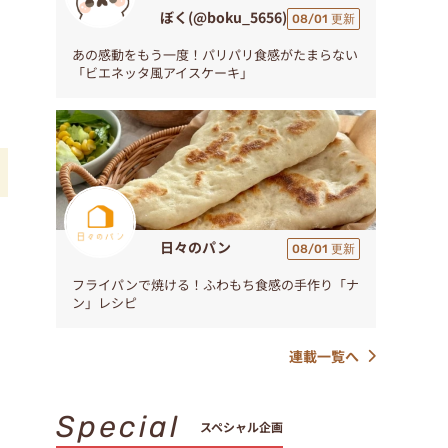
ぼく(@boku_5656)
08/01 更新
あの感動をもう一度！パリパリ食感がたまらない
「ビエネッタ風アイスケーキ」
日々のパン
08/01 更新
フライパンで焼ける！ふわもち食感の手作り「ナ
ン」レシピ
連載一覧へ
Special
スペシャル企画