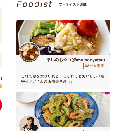
Foodist
フーディスト連載
まいのおやつ(@mainooyatsu)
08/06 更新
これで夏を乗り切れる！じゅわっとおいしい「夏
1
野菜とささみの香味焼き浸し」