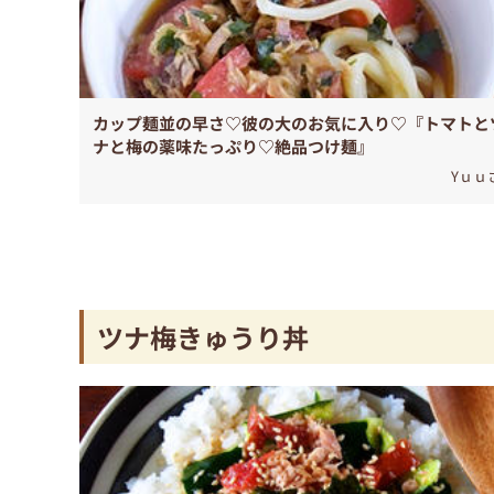
カップ麺並の早さ♡彼の大のお気に入り♡『トマトと
ナと梅の薬味たっぷり♡絶品つけ麺』
Yｕｕ
ツナ梅きゅうり丼