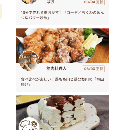
ぱお
08/04 更新
10分で作れる夏おかず！「ゴーヤとちくわのめん
つゆバター炒め」
だ
筋肉料理人
08/03 更新
食べ比べが楽しい！鶏もも肉と鶏むね肉の「竜田
揚げ」