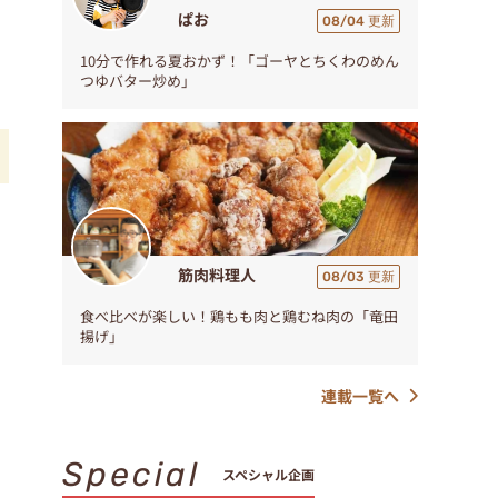
ぱお
08/04 更新
10分で作れる夏おかず！「ゴーヤとちくわのめん
つゆバター炒め」
筋肉料理人
08/03 更新
食べ比べが楽しい！鶏もも肉と鶏むね肉の「竜田
揚げ」
連載一覧へ
Special
スペシャル企画