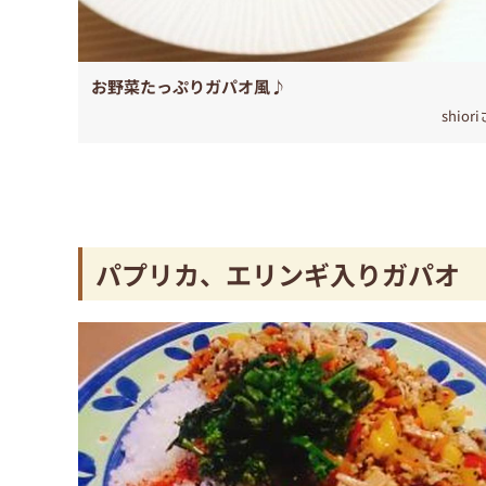
お野菜たっぷりガパオ風♪
shior
パプリカ、エリンギ入りガパオ