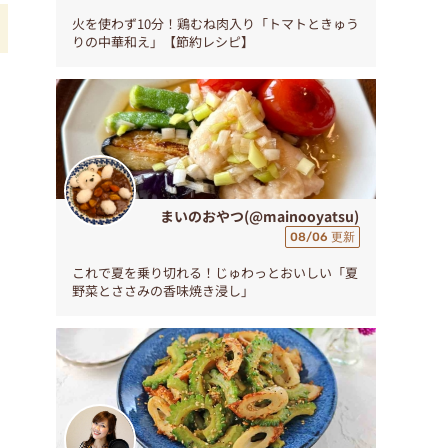
火を使わず10分！鶏むね肉入り「トマトときゅう
りの中華和え」【節約レシピ】
まいのおやつ(@mainooyatsu)
08/06 更新
これで夏を乗り切れる！じゅわっとおいしい「夏
野菜とささみの香味焼き浸し」