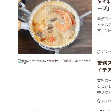
タイ
ープ
業務ス
ムヤム
す。今回
2024/
業務
イデア
業務ス
をご存
香りが料
2021/