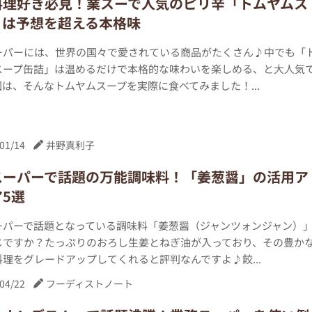
料理好き必見！業スーで人気のピリ辛「トムヤムス
」は予想を超える本格味
ーパーには、世界の国々で愛されている商品がたくさん♪中でも「
スープ缶詰」は温めるだけで本格的な味わいを楽しめる、と大人気
は、そんなトムヤムスープを実際に食べてみました！...
01/14
井野真利子
スーパーで話題の万能調味料！「姜葱醤」の活用ア
5選
ーパーで話題となっている調味料「姜葱醤（ジャンツォンジャン）
じですか？たっぷりのおろし生姜とねぎ油が入っており、その豊か
理をグレードアップしてくれると評判なんですよ♪餃...
04/22
フーディストノート