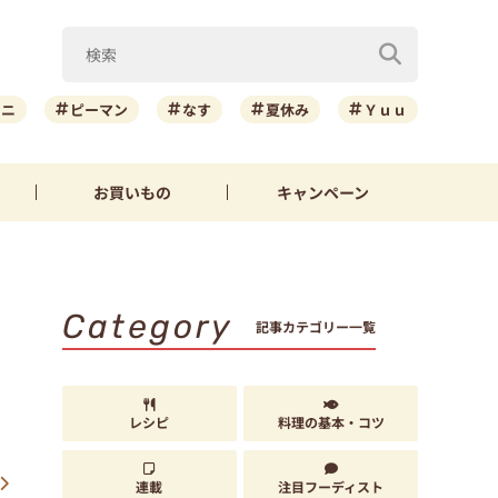
ーニ
ピーマン
なす
夏休み
Ｙｕｕ
お買いもの
キャンペーン
Category
記事カテゴリー一覧
レシピ
料理の基本・コツ
連載
注目フーディスト