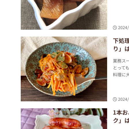
2024/
下処
り」
業務ス
とって
料理に大
2024/
1本お
ク」