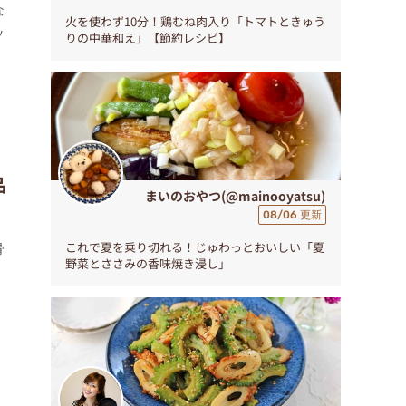
な
火を使わず10分！鶏むね肉入り「トマトときゅう
ッ
りの中華和え」【節約レシピ】
品
まいのおやつ(@mainooyatsu)
08/06 更新
骨
これで夏を乗り切れる！じゅわっとおいしい「夏
野菜とささみの香味焼き浸し」