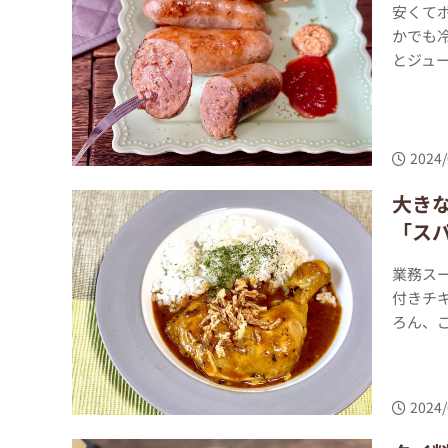
安くて
かでも
とジュー
2024/
大き
「スパ
業務ス
付きチ
ろん、ご
2024/