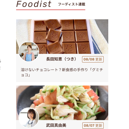
Foodist
フーディスト連載
長田知恵（つき）
08/08 更新
る
な
溶けないチョコレート？新食感の手作り「グミチ
ョコ」
武田真由美
08/07 更新