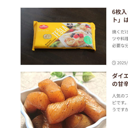
6枚
ト」
焼くだ
ツや料
必要な分
2025/
ダイ
の甘
人気の
ピです
うですが