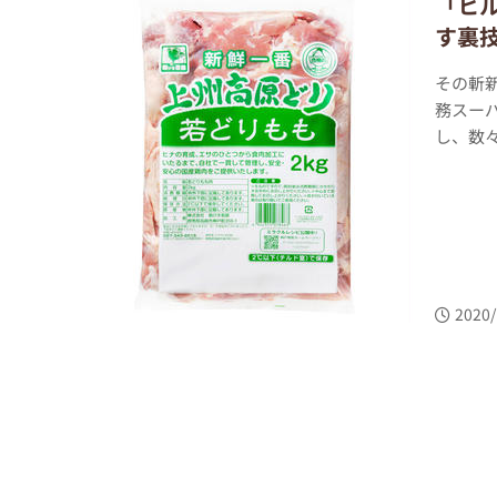
「ヒ
す裏
その斬
務スーパ
し、数々
2020/