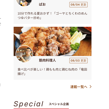
ぱお
08/04 更新
10分で作れる夏おかず！「ゴーヤとちくわのめん
つゆバター炒め」
ト
で
筋肉料理人
08/03 更新
食べ比べが楽しい！鶏もも肉と鶏むね肉の「竜田
揚げ」
」
な
連載一覧へ
Special
スペシャル企画