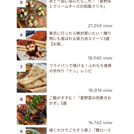
あと一品に悩んだらこれ！「夏野菜
とクリームチーズの和風マリネ」
21,254 view
東京に行ったら絶対買いたい！贈り
物にも喜ばれる実力派スイーツ3選
【お取...
18,940 view
フライパンで焼ける！ふわもち食感
の手作り「ナン」レシピ
18,814 view
ご飯がすすむ！「夏野菜の肉巻きお
かず」5選
16,762 view
焼くだけでごちそう感♪「豚ロース